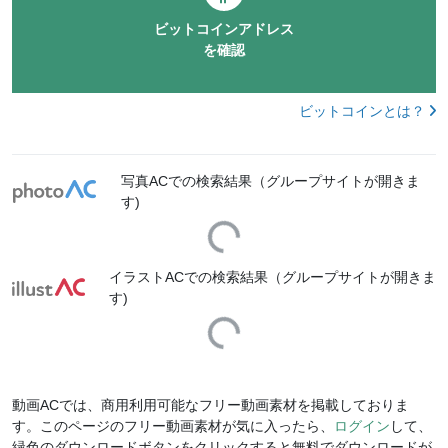
ビットコインアドレス
を確認
ビットコインとは？
写真ACでの検索結果（グループサイトが開きま
す)
Loading...
イラストACでの検索結果（グループサイトが開きま
す)
Loading...
動画ACでは、商用利用可能なフリー動画素材を掲載しておりま
す。このページのフリー動画素材が気に入ったら、
ログイン
して、
緑色のダウンロードボタンをクリックすると無料でダウンロードが