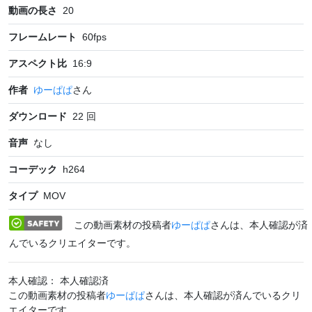
動画の長さ
20
フレームレート
60
fps
アスペクト比
16:9
作者
ゆーぱぱ
さん
ダウンロード
22
回
音声
なし
コーデック
h264
タイプ
MOV
この動画素材の投稿者
ゆーぱぱ
さんは、本人確認が済
んでいるクリエイターです。
本人確認： 本人確認済
この動画素材の投稿者
ゆーぱぱ
さんは、本人確認が済んでいるクリ
エイターです。