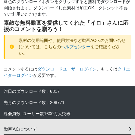
緑色のダウンロードボタンをクリックすると無料でダウンロードが
開始されます。ダウンロードした素材は加工OK、クレジット不要
でご利用いただけます。
素敵な無料動画を提供してくれた「
イロ
」さんに応
援のコメントを贈ろう！
素材の使用範囲や、使用方法など動画ACへのお問い合せ
については、こちらの
ヘルプセンター
をご確認くださ
い。
コメントするには
ダウンロードユーザーログイン
、もしくは
クリエ
イターログイン
が必要です。
昨日のダウンロード数
：
6817
先月のダウンロード数
：
208771
総会員数
:
ユーザー数
1600万人
突破
動画ACについて