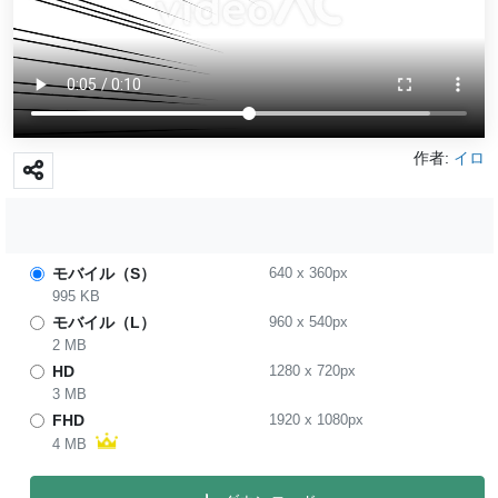
作者:
イロ
モバイル（S）
640
x
360
px
995 KB
モバイル（L）
960
x
540
px
2 MB
HD
1280
x
720
px
3 MB
FHD
1920
x
1080
px
4 MB