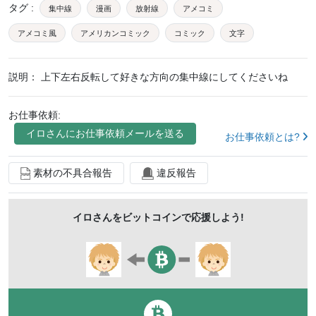
タグ
:
集中線
漫画
放射線
アメコミ
アメコミ風
アメリカンコミック
コミック
文字
爆発
吹き出し
背景
アニメーション
枠
説明：
上下左右反転して好きな方向の集中線にしてくださいね
フレーム
注目
強調
びっくり
まんが
ポップ
かわいい
お仕事依頼:
イロ
さんにお仕事依頼メールを送る
お仕事依頼とは?
素材の不具合報告
違反報告
イロ
さんをビットコインで応援しよう!