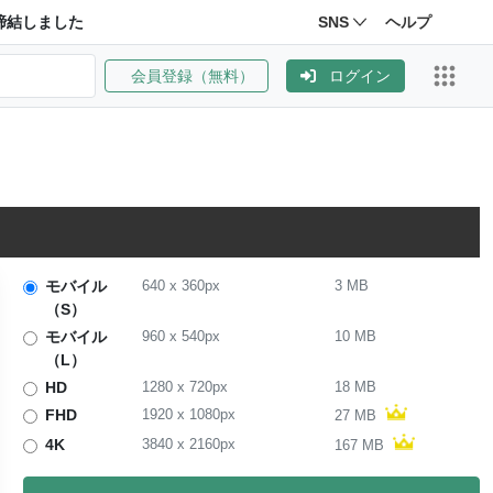
締結しました
SNS
ヘルプ
会員登録（無料）
ログイン
モバイル
640
x
360
px
3 MB
（S）
モバイル
960
x
540
px
10 MB
（L）
HD
1280
x
720
px
18 MB
FHD
1920
x
1080
px
27 MB
4K
3840
x
2160
px
167 MB