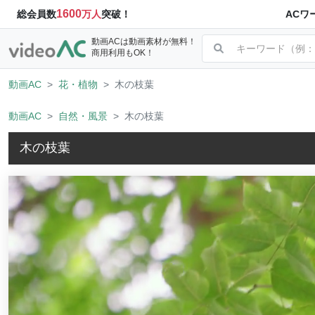
1600
ACワ
総会員数
万人
突破！
動画ACは動画素材が無料！
商用利用もOK！
動画AC
花・植物
木の枝葉
動画AC
自然・風景
木の枝葉
木の枝葉