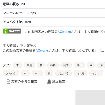
動画の長さ
20
フレームレート
25
fps
アスペクト比
16:9
この動画素材の投稿者
ACworks
さんは、本人確認が済
本人確認： 本人確認済
この動画素材の投稿者
ACworks
さんは、本人確認が済んでいるクリエ
タグ
:
木
自然
枝
植物
樹木
晴れ
緑
葉
さわやか
林
木々
風
見上げる
揺れる
そよぐ
素材の不具合報告
違反報告