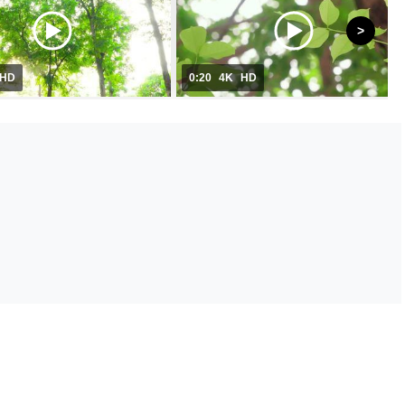
HD
0:20
4K
HD