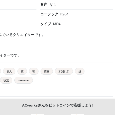
音声
なし
コーデック
h264
タイプ
MP4
んでいるクリエイターです。
イターです。
無人
森
朝
森林
木漏れ日
昼
枝葉
treesmac
ACworks
さんをビットコインで応援しよう!