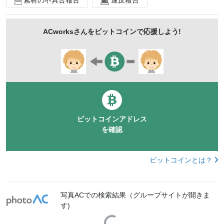
森林
木漏れ日
昼
さわやか
林
木々
風
見上げる
揺れる
そよぐ
枝葉
ACworks
さんをビットコインで応援しよう!
ぼやける
treesmac
ビットコインアドレス
を確認
ビットコインとは？
写真ACでの検索結果（グループサイトが開きま
す)