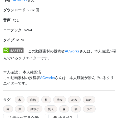
ダウンロード
2.8k
回
音声
なし
コーデック
h264
タイプ
MP4
この動画素材の投稿者
ACworks
さんは、本人確認が済
んでいるクリエイターです。
本人確認： 本人確認済
この動画素材の投稿者
ACworks
さんは、本人確認が済んでいるクリ
エイターです。
タグ
:
木
自然
枝
植物
樹木
晴れ
緑
葉
爽やか
無人
森
朝
ボケ
素材の不具合報告
違反報告