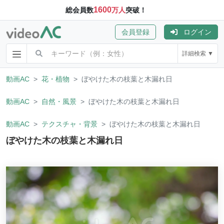
1600
総会員数
万人
突破！
会員登録
ログイン
詳細検索 ▼
動画AC
花・植物
ぼやけた木の枝葉と木漏れ日
動画AC
自然・風景
ぼやけた木の枝葉と木漏れ日
動画AC
テクスチャ・背景
ぼやけた木の枝葉と木漏れ日
ぼやけた木の枝葉と木漏れ日