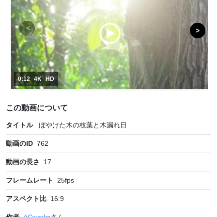
0:12
4K
HD
この動画について
タイトル
ぼやけた木の枝葉と木漏れ日
動画のID
762
動画の長さ
17
フレームレート
25
fps
アスペクト比
16:9
作者
ACworks
さん