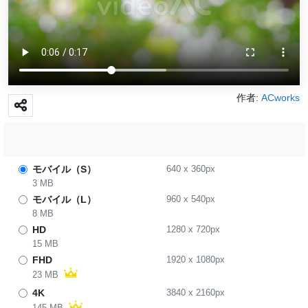
作者:
ACworks
モバイル（S）
640
x
360
px
3 MB
モバイル（L）
960
x
540
px
8 MB
HD
1280
x
720
px
15 MB
FHD
1920
x
1080
px
23 MB
4K
3840
x
2160
px
145 MB