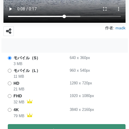
作者:
madk
モバイル（S）
640
x
360
px
3 MB
モバイル（L）
960
x
540
px
11 MB
HD
1280
x
720
px
21 MB
FHD
1920
x
1080
px
32 MB
4K
3840
x
2160
px
79 MB