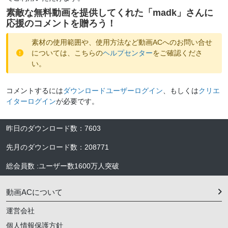
素敵な無料動画を提供してくれた「
madk
」さんに
応援のコメントを贈ろう！
素材の使用範囲や、使用方法など動画ACへのお問い合せ
については、こちらの
ヘルプセンター
をご確認くださ
い。
コメントするには
ダウンロードユーザーログイン
、もしくは
クリエ
イターログイン
が必要です。
昨日のダウンロード数
：
7603
先月のダウンロード数
：
208771
総会員数
:
ユーザー数
1600万人
突破
動画ACについて
運営会社
個人情報保護方針