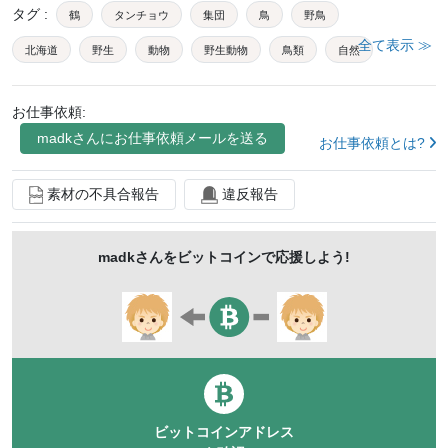
タグ
:
鶴
タンチョウ
集団
鳥
野鳥
全て表示 ≫
北海道
野生
動物
野生動物
鳥類
自然
生物
哺乳類
ツル
日本
陸の哺乳類
お仕事依頼:
陸上動物
つる
丹頂鶴
屋外
晴れ
青空
madk
さんにお仕事依頼メールを送る
お仕事依頼とは?
朝
早朝
鶴居村
冬
季節
四季
風景
丹頂
道東
景色
木
木々
素材の不具合報告
違反報告
ゆき
ゆきげしき
ふゆ
群れ
madk
さんをビットコインで応援しよう!
ビットコインアドレス