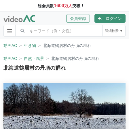
1600
総会員数
万人
突破！
会員登録
ログイン
詳細検索 ▼
動画AC
生き物
北海道鶴居村の丹頂の群れ
動画AC
自然・風景
北海道鶴居村の丹頂の群れ
北海道鶴居村の丹頂の群れ