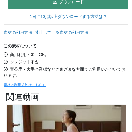
ダウンロード
1日に10点以上ダウンロードする方法は？
素材の利用方法
禁止している素材の利用方法
この素材について
商用利用・加工OK。
クレジット不要！
官公庁・大手企業様などさまざまな方面でご利用いただいてお
ります。
素材の利用規約はこちら＞
関連動画