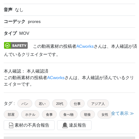
音声
なし
コーデック
prores
タイプ
MOV
この動画素材の投稿者
ACworks
さんは、本人確認が済
んでいるクリエイターです。
本人確認： 本人確認済
この動画素材の投稿者
ACworks
さんは、本人確認が済んでいるクリ
エイターです。
タグ
:
パン
若い
20代
仕事
アジア人
全て表示 ≫
部屋
ホテル
食事
食べ物
朝食
女性
素材の不具合報告
違反報告
朝
働く
サービス
ジュース
昼
軽食
紅茶
職業
制服
持つ
トレー
丁寧