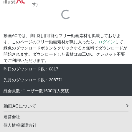
す)
Loading...
動画ACでは、商用利用可能なフリー動画素材を掲載しておりま
す。このページのフリー動画素材が気に入ったら、
ログイン
して、
緑色のダウンロードボタンをクリックすると無料でダウンロードが
開始されます。ダウンロードした素材は加工OK、クレジット不要
でご利用いただけます。
昨日のダウンロード数
：
6817
先月のダウンロード数
：
208771
総会員数
:
ユーザー数
1600万人
突破
動画ACについて
運営会社
個人情報保護方針