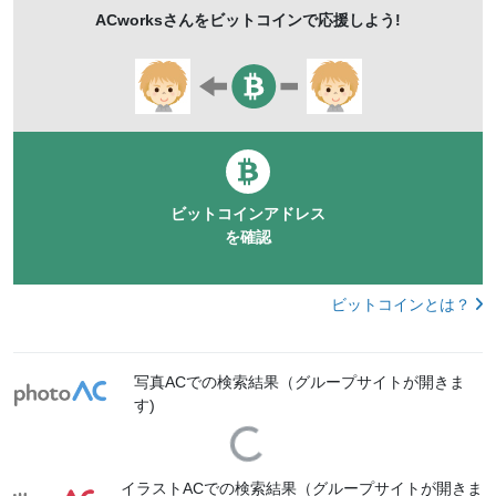
ACworks
さんをビットコインで応援しよう!
接客
オレンジジュース
外国人
メイド
客室
配膳
ルームサービス
ベトナム人
mdff462
hotelservicemac
ビットコインアドレス
を確認
ビットコインとは？
写真ACでの検索結果（グループサイトが開きま
す)
Loading...
イラストACでの検索結果（グループサイトが開きま