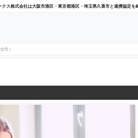
ークス株式会社は大阪市港区・東京都港区・埼玉県久喜市と連携協定を