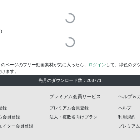
Loading...
Loading...
)
このページのフリー動画素材が気に入ったら、
ログイン
して、緑色のダ
だけます。
先月のダウンロード数
：
208771
プレミアム会員サービス
ヘルプ＆
登録
プレミアム会員登録
ヘルプ
ム会員登録
法人・複数名向けプラン
利用規約
エイター会員登録
プレミア