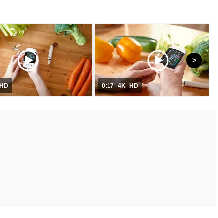
HD
0:17
4K
HD