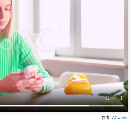
作者:
ACworks