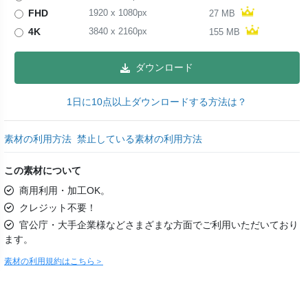
FHD
1920
x
1080
px
27 MB
4K
3840
x
2160
px
155 MB
ダウンロード
1日に10点以上ダウンロードする方法は？
素材の利用方法
禁止している素材の利用方法
この素材について
商用利用・加工OK。
クレジット不要！
官公庁・大手企業様などさまざまな方面でご利用いただいており
ます。
素材の利用規約はこちら＞