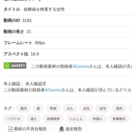
タイトル
血糖値を検査する女性
動画のID
5191
動画の長さ
21
フレームレート
30
fps
アスペクト比
16:9
この動画素材の投稿者
ACworks
さんは、本人確認が済
本人確認： 本人確認済
この動画素材の投稿者
ACworks
さんは、本人確認が済んでいるクリエ
タグ
:
屋内
家
野菜
大人
女性
自宅
室内
パプリカ
成人
血液検査
にんじん
外国人
食事療法
素材の不具合報告
違反報告
diabetesmac
自己検査キット
穿刺針
穿刺器
血糖値検査器