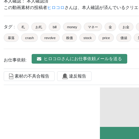
本人確認： 本人確認済
この動画素材の投稿者
ヒロコロ
さんは、本人確認が済んでいるクリエ
タグ
:
札
お札
bill
money
マネー
金
お金
暴落
crash
revolve
株価
stock
price
価値
現金
キャッシュ
cash
cache
金融
為替
ビジネス
ヒロコロ
さんにお仕事依頼メールを送る
お仕事依頼:
資産
不動産
fx
下がる
家計
ドル
doll
ドル
素材の不具合報告
違反報告