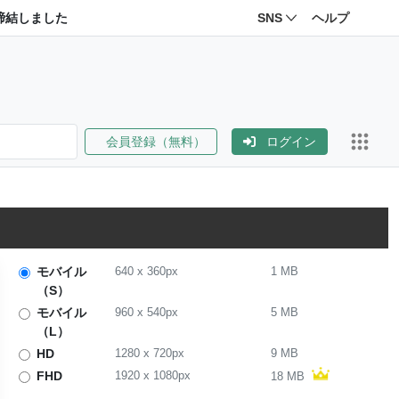
締結しました
SNS
ヘルプ
会員登録（無料）
ログイン
モバイル
640
x
360
px
1 MB
（S）
モバイル
960
x
540
px
5 MB
（L）
HD
1280
x
720
px
9 MB
FHD
1920
x
1080
px
18 MB