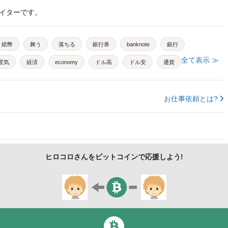
イターです。
紙幣
舞う
落ちる
銀行券
banknote
銀行
全て表示 ≫
景気
経済
economy
ドル高
ドル安
通貨
busines
貨幣
下落
fall
株
貯金
円
america
ニューヨーク
finance
お仕事依頼とは?
ヒロコロ
さんをビットコインで応援しよう!