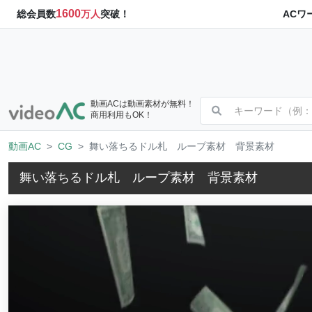
1600
ACワ
総会員数
万人
突破！
動画ACは動画素材が無料！
商用利用もOK！
動画AC
CG
舞い落ちるドル札 ループ素材 背景素材
舞い落ちるドル札 ループ素材 背景素材