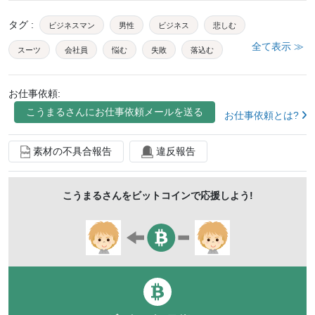
タグ
:
ビジネスマン
男性
ビジネス
悲しむ
全て表示 ≫
スーツ
会社員
悩む
失敗
落込む
ストレス
人物
悩み
困る
苦悩
不安
お仕事依頼:
新入社員
30代
トラブル
20代
オフィス
こうまる
さんにお仕事依頼メールを送る
お仕事依頼とは?
サラリーマン
リストラ
日本人
会社
経営者
経営
ネガティブ
仕事
失業
後悔
責任
素材の不具合報告
違反報告
不況
絶望
落ち込む
考える
過労
疲労
こうまる
さんをビットコインで応援しよう!
ショック
アジア人
疲れ
1人
上半身
うつ病
屋内
白背景
若い
ミス
ジェスチャー
ポーズ