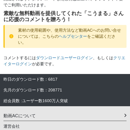
でご利用いただけます。
素敵な無料動画を提供してくれた「
こうまる
」さん
に応援のコメントを贈ろう！
素材の使用範囲や、使用方法など動画ACへのお問い合せ
については、こちらの
ヘルプセンター
をご確認くださ
い。
コメントするには
ダウンロードユーザーログイン
、もしくは
クリエ
イターログイン
が必要です。
昨日のダウンロード数
：
6817
先月のダウンロード数
：
208771
総会員数
:
ユーザー数
1600万人
突破
動画ACについて
運営会社