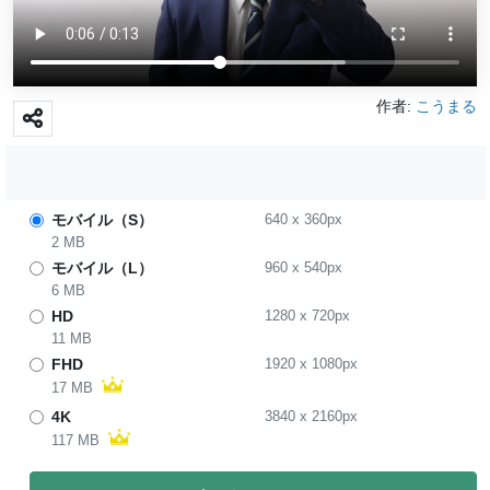
作者:
こうまる
モバイル（S）
640
x
360
px
2 MB
モバイル（L）
960
x
540
px
6 MB
HD
1280
x
720
px
11 MB
FHD
1920
x
1080
px
17 MB
4K
3840
x
2160
px
117 MB