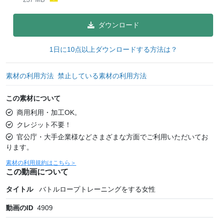
ダウンロード
1日に10点以上ダウンロードする方法は？
素材の利用方法
禁止している素材の利用方法
この素材について
商用利用・加工OK。
クレジット不要！
官公庁・大手企業様などさまざまな方面でご利用いただいてお
ります。
素材の利用規約はこちら＞
この動画について
タイトル
バトルロープトレーニングをする女性
動画のID
4909