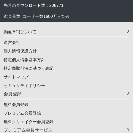
先月のダウンロード数
：
208771
総会員数
:
ユーザー数
1600万人
突破
動画ACについて
運営会社
個人情報保護方針
特定個人情報基本方針
特定商取引法に基づく表記
サイトマップ
セキュリティポリシー
会員登録
無料会員登録
プレミアム会員登録
無料クリエイター会員登録
プレミアム会員サービス