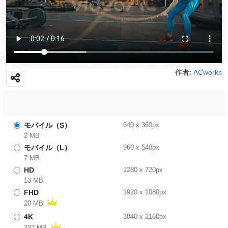
作者:
ACworks
モバイル（S）
640
x
360
px
2 MB
モバイル（L）
960
x
540
px
7 MB
HD
1280
x
720
px
13 MB
FHD
1920
x
1080
px
20 MB
4K
3840
x
2160
px
237 MB