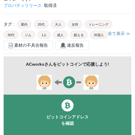
プロパティリリース:
取得済
タグ
:
屋内
20代
大人
女性
トレーニング
全て表示 ≫
30代
ジム
1人
成人
鍛える
外国人
素材の不具合報告
違反報告
筋トレ
全身
トレーニングジム
フィットネスクラブ
スポーツクラブ
白人
欧米人
ACworks
さんをビットコインで応援しよう!
スロー
トレーニングウェア
ワークアウト
スローモーション
フィジカルトレーニング
バトルロープ
weightliiftingmac
バトルロープトレーニング
オルタネイトウェーブ
mdff492
ビットコインアドレス
を確認