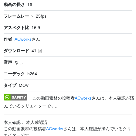
動画の長さ
16
フレームレート
25
fps
アスペクト比
16:9
作者
ACworks
さん
ダウンロード
41
回
音声
なし
コーデック
h264
タイプ
MOV
この動画素材の投稿者
ACworks
さんは、本人確認が済
んでいるクリエイターです。
本人確認： 本人確認済
この動画素材の投稿者
ACworks
さんは、本人確認が済んでいるクリ
エイターです。