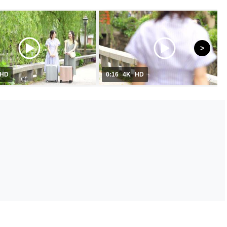
HD
0:16
4K
HD