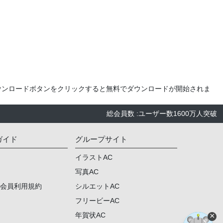
ウンロードボタンをクリックすると無料でダウンロードが開始されま
総会員数
:
ユーザー数
1600万人
突破
ガイド
グループサイト
イラストAC
写真AC
ム会員利用規約
シルエットAC
フリービーAC
年賀状AC
×