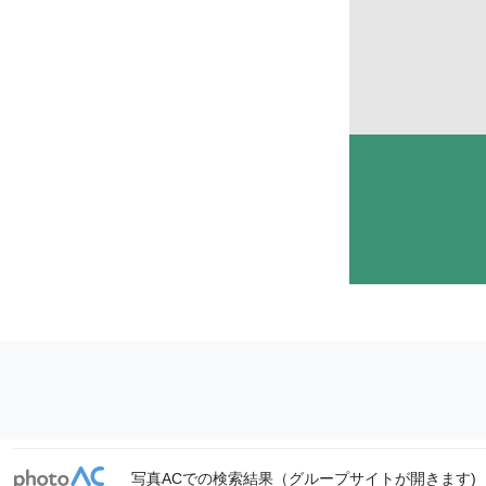
写真ACでの検索結果（グループサイトが開きます)