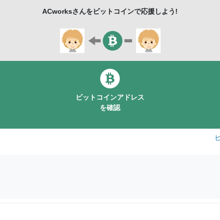
ACworks
さんをビットコインで応援しよう!
ビットコインアドレス
を確認