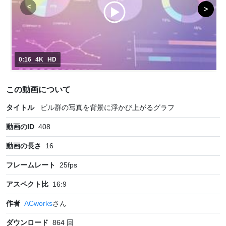
0:16
4K
HD
この動画について
タイトル
ビル群の写真を背景に浮かび上がるグラフ
動画のID
408
動画の長さ
16
フレームレート
25
fps
アスペクト比
16:9
作者
ACworks
さん
ダウンロード
864
回