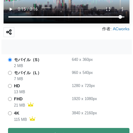
作者:
ACworks
モバイル（S）
640
x
360
px
2 MB
モバイル（L）
960
x
540
px
7 MB
HD
1280
x
720
px
13 MB
FHD
1920
x
1080
px
21 MB
4K
3840
x
2160
px
115 MB