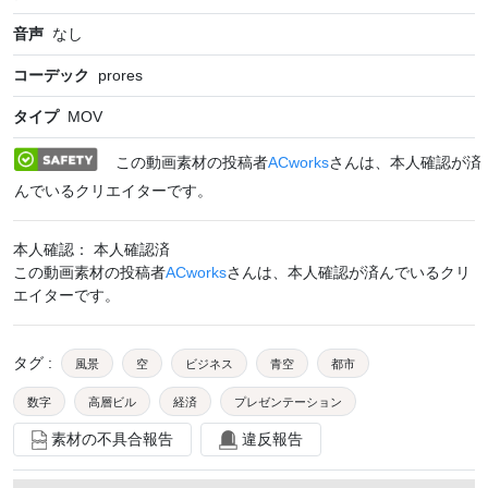
音声
なし
コーデック
prores
タイプ
MOV
この動画素材の投稿者
ACworks
さんは、本人確認が済
んでいるクリエイターです。
本人確認： 本人確認済
この動画素材の投稿者
ACworks
さんは、本人確認が済んでいるクリ
エイターです。
タグ
:
風景
空
ビジネス
青空
都市
数字
高層ビル
経済
プレゼンテーション
素材の不具合報告
違反報告
グラフ
分析
cg
チャート
動き
ファイナンス
図
統計
図表
表
数学