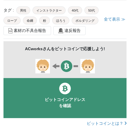
タグ
:
男性
インストラクター
40代
50代
全て表示 ≫
ロープ
命綱
粉
ほろう
ボルダリング
素材の不具合報告
違反報告
クライミング
人物
クライミングウォール
登る
クライミングジム
ボルダリングジム
クライマー
ACworks
さんをビットコインで応援しよう!
ロッククライミング
スポーツクライミング
スポーツジム
トレーニングジム
ジム
フィットネスジム
スポーツ
運動
練習
ボルダリング教室
体験
室内
屋内
趣味
チャレンジ
挑戦
健康的
ビットコインアドレス
アクティブフリークライミング
レジャー
お出かけ
を確認
習い事
レッスン
ルート
楽しい
鍛える
トレーニング
外国人
等倍
1人
膝から上
ビットコインとは？