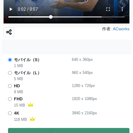
作者:
ACworks
モバイル（S）
640
x
360
px
1 MB
モバイル（L）
960
x
540
px
5 MB
HD
1280
x
720
px
9 MB
FHD
1920
x
1080
px
15 MB
4K
3840
x
2160
px
118 MB