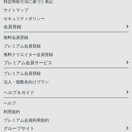
特定商取引法に基づく表記
サイトマップ
セキュリティポリシー
会員登録
無料会員登録
プレミアム会員登録
無料クリエイター会員登録
プレミアム会員サービス
プレミアム会員登録
法人・複数名向けプラン
ヘルプ＆ガイド
ヘルプ
利用規約
プレミアム会員利用規約
グループサイト