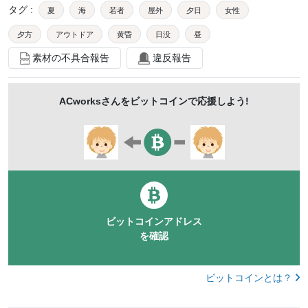
タグ
:
夏
海
若者
屋外
夕日
女性
夕方
アウトドア
黄昏
日没
昼
素材の不具合報告
違反報告
マリンスポーツ
1人
外国人
サーファー
サーフィン
波乗り
サーフボード
白人
ACworks
さんをビットコインで応援しよう!
アウトドアスポーツ
欧米人
ウェットスーツ
波に乗る
surfermac
mdff481
ビットコインアドレス
を確認
ビットコインとは？