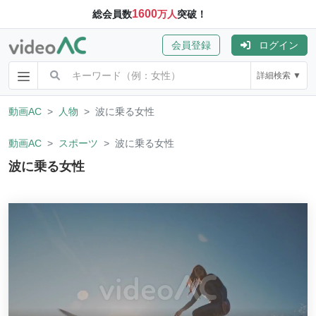
1600
総会員数
万人
突破！
会員登録
ログイン
詳細検索 ▼
動画AC
人物
波に乗る女性
動画AC
スポーツ
波に乗る女性
波に乗る女性