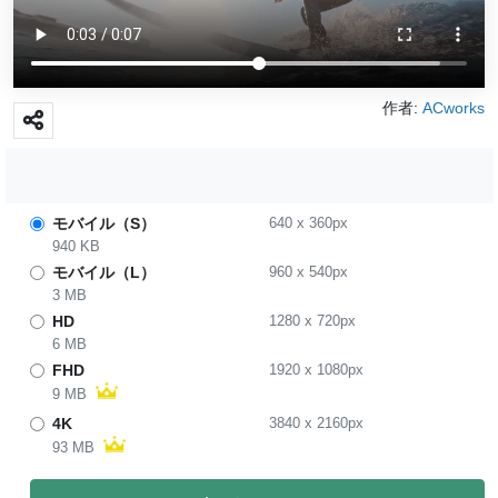
作者:
ACworks
モバイル（S）
640
x
360
px
940 KB
モバイル（L）
960
x
540
px
3 MB
HD
1280
x
720
px
6 MB
FHD
1920
x
1080
px
9 MB
4K
3840
x
2160
px
93 MB