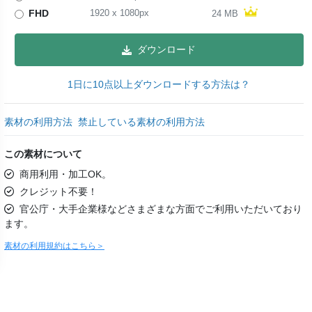
FHD
1920
x
1080
px
24 MB
ダウンロード
1日に10点以上ダウンロードする方法は？
素材の利用方法
禁止している素材の利用方法
この素材について
商用利用・加工OK。
クレジット不要！
官公庁・大手企業様などさまざまな方面でご利用いただいており
ます。
素材の利用規約はこちら＞