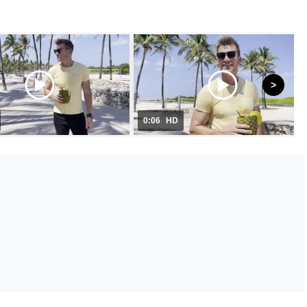
0:06
HD