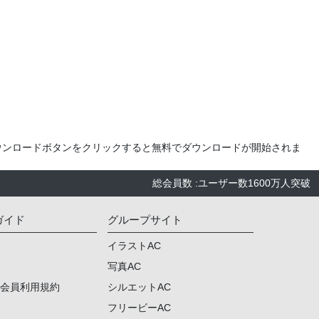
ウンロードボタンをクリックすると無料でダウンロードが開始されま
総会員数
:
ユーザー数
1600万人
突破
ガイド
グループサイト
イラストAC
写真AC
ム会員利用規約
シルエットAC
フリービーAC