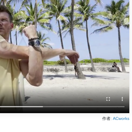
作者:
ACworks