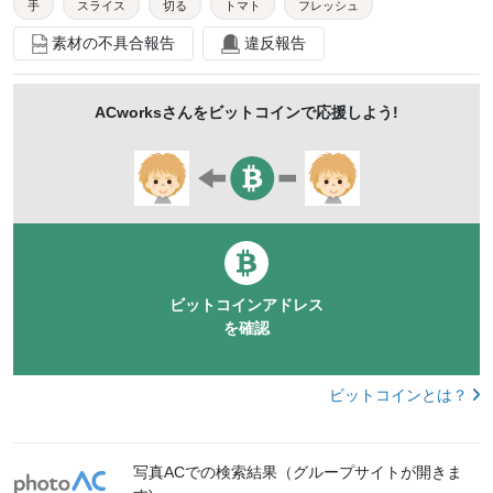
手
スライス
切る
トマト
フレッシュ
素材の不具合報告
違反報告
食材
新鮮
調理
カット
台所
まな板
包丁
手元
クッキング
家事
ラディッシュ
ACworks
さんをビットコインで応援しよう!
新鮮野菜
生鮮食品
料理人
スローモーション
foodstuffｍac
ビットコインアドレス
を確認
ビットコインとは？
写真ACでの検索結果（グループサイトが開きま