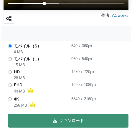
作者:
ACworks
モバイル（S）
640
x
360
px
4 MB
モバイル（L）
960
x
540
px
15 MB
HD
1280
x
720
px
28 MB
FHD
1920
x
1080
px
44 MB
4K
3840
x
2160
px
256 MB
ダウンロード