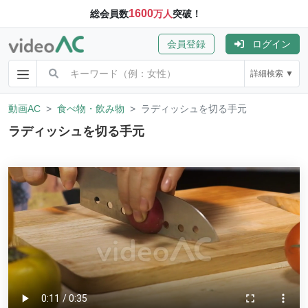
1600
総会員数
万人
突破！
会員登録
ログイン
詳細検索 ▼
動画AC
食べ物・飲み物
ラディッシュを切る手元
ラディッシュを切る手元