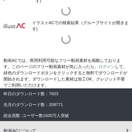
す)
Loading...
イラストACでの検索結果（グループサイトが開きま
す)
Loading...
動画ACでは、商用利用可能なフリー動画素材を掲載しておりま
す。このページのフリー動画素材が気に入ったら、
ログイン
して、
緑色のダウンロードボタンをクリックすると無料でダウンロードが
開始されます。ダウンロードした素材は加工OK、クレジット不要
でご利用いただけます。
昨日のダウンロード数
：
7603
先月のダウンロード数
：
208771
総会員数
:
ユーザー数
1600万人
突破
動画ACについて