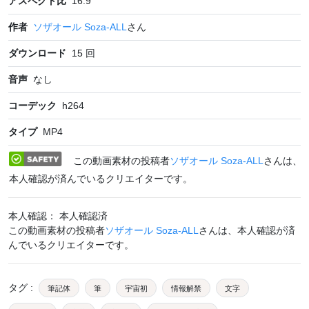
アスペクト比
16:9
作者
ソザオール Soza-ALL
さん
ダウンロード
15
回
音声
なし
コーデック
h264
タイプ
MP4
この動画素材の投稿者
ソザオール Soza-ALL
さんは、
本人確認が済んでいるクリエイターです。
本人確認： 本人確認済
この動画素材の投稿者
ソザオール Soza-ALL
さんは、本人確認が済
んでいるクリエイターです。
タグ
:
筆記体
筆
宇宙初
情報解禁
文字