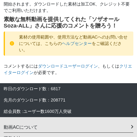
開始されます。ダウンロードした素材は加工OK、クレジット不要
でご利用いただけます。
素敵な無料動画を提供してくれた「
ソザオール
Soza-ALL
」さんに応援のコメントを贈ろう！
素材の使用範囲や、使用方法など動画ACへのお問い合せ
については、こちらの
ヘルプセンター
をご確認くださ
い。
コメントするには
ダウンロードユーザーログイン
、もしくは
クリエ
イターログイン
が必要です。
昨日のダウンロード数
：
6817
先月のダウンロード数
：
208771
総会員数
:
ユーザー数
1600万人
突破
動画ACについて