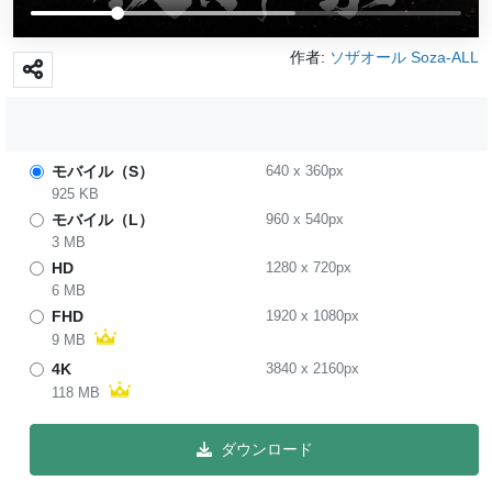
作者:
ソザオール Soza-ALL
モバイル（S）
640
x
360
px
925 KB
モバイル（L）
960
x
540
px
3 MB
HD
1280
x
720
px
6 MB
FHD
1920
x
1080
px
9 MB
4K
3840
x
2160
px
118 MB
ダウンロード