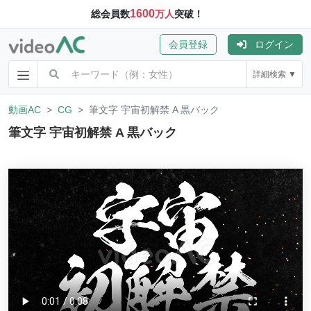
1600
総会員数
万人
突破！
会員登録
ログイン
詳細検索 ▼
動画AC
CG
筆文字 宇宙初解禁 A 黒バック
筆文字 宇宙初解禁 A 黒バック