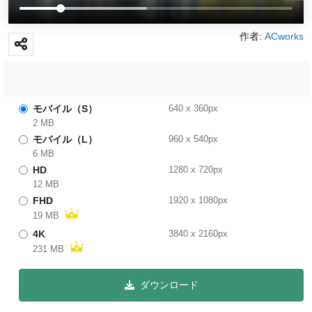
作者:
ACworks
モバイル（S）
640
x
360
px
2 MB
モバイル（L）
960
x
540
px
6 MB
HD
1280
x
720
px
12 MB
FHD
1920
x
1080
px
19 MB
4K
3840
x
2160
px
231 MB
ダウンロード