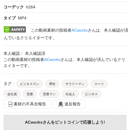
コーデック
h264
タイプ
MP4
この動画素材の投稿者
ACworks
さんは、本人確認が済
んでいるクリエイターです。
本人確認： 本人確認済
この動画素材の投稿者
ACworks
さんは、本人確認が済んでいるクリ
エイターです。
タグ
:
ビジネスマン
男性
サラリーマン
スーツ
会社員
営業
営業マン
社会人
ビジネス
素材の不具合報告
違反報告
人物
社員
仕事
屋外
ビル
手
会社
取引先
握手
挨拶
オフィス街
ACworks
さんをビットコインで応援しよう!
手元
2人
手を放す
buisnessmanmac