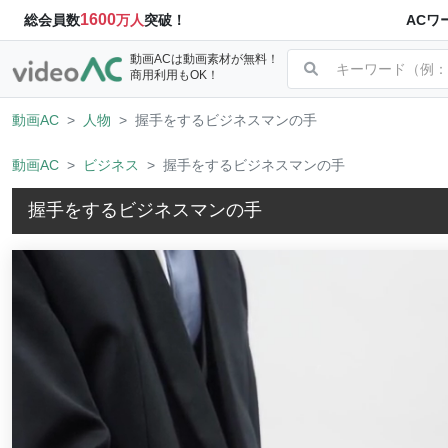
1600
ACワ
総会員数
万人
突破！
動画ACは動画素材が無料！
商用利用もOK！
動画AC
人物
握手をするビジネスマンの手
動画AC
ビジネス
握手をするビジネスマンの手
握手をするビジネスマンの手