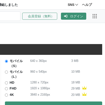
締結しました
SNS
ヘルプ
会員登録（無料）
ログイン
モバイル
640
x
360
px
3 MB
（S）
モバイル
960
x
540
px
10 MB
（L）
HD
1280
x
720
px
18 MB
FHD
1920
x
1080
px
29 MB
4K
3840
x
2160
px
20 MB