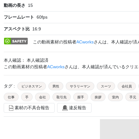
動画の長さ
15
フレームレート
60
fps
アスペクト比
16:9
この動画素材の投稿者
ACworks
さんは、本人確認が済
本人確認： 本人確認済
この動画素材の投稿者
ACworks
さんは、本人確認が済んでいるクリエ
タグ
:
ビジネスマン
男性
サラリーマン
スーツ
会社員
仕事
手
会社
取引先
握手
挨拶
室内
手元
素材の不具合報告
違反報告