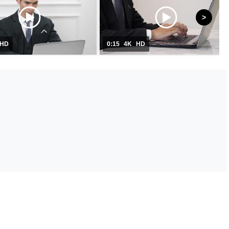
HD
0:15
4K
HD