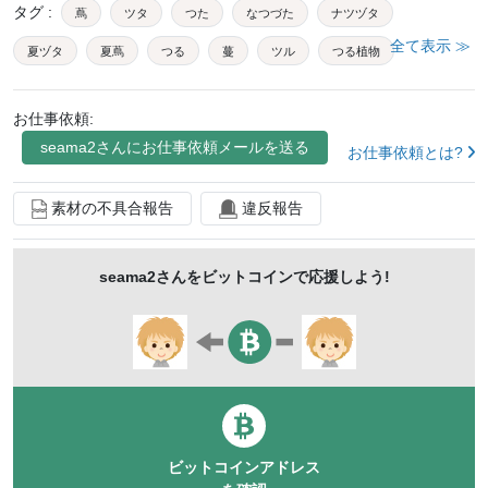
タグ
:
蔦
ツタ
つた
なつづた
ナツヅタ
全て表示 ≫
夏ヅタ
夏蔦
つる
蔓
ツル
つる植物
蔓植物
ツル植物
しょくぶつ
植物
壁
お仕事依頼:
葉
自然
緑色
背景
風景
ブドウ科
seama2
さんにお仕事依頼メールを送る
お仕事依頼とは?
緑
屋外
つる性
木
モミジヅタ
アマヅラ
蔓性
きれい
ショクブツ
綺麗
素材の不具合報告
違反報告
里山
テクスチャ
アイビー
雑草
seama2
さんをビットコインで応援しよう!
バックグラウンド
山野草
かわいい
美しい
草
野草
多年草
スレート
スレート壁
スレート外壁
廃墟
廃屋
浸食
素材
ビットコインアドレス