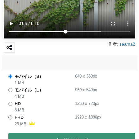
作者:
seama2
モバイル（S）
640
x
360
px
1 MB
モバイル（L）
960
x
540
px
4 MB
HD
1280
x
720
px
8 MB
FHD
1920
x
1080
px
23 MB