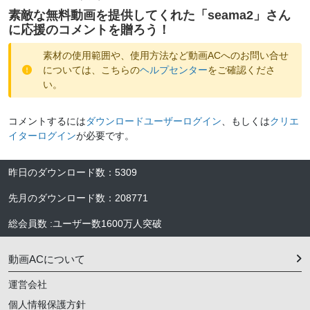
素敵な無料動画を提供してくれた「
seama2
」さん
に応援のコメントを贈ろう！
素材の使用範囲や、使用方法など動画ACへのお問い合せ
については、こちらの
ヘルプセンター
をご確認くださ
い。
コメントするには
ダウンロードユーザーログイン
、もしくは
クリエ
イターログイン
が必要です。
昨日のダウンロード数
：
5309
先月のダウンロード数
：
208771
総会員数
:
ユーザー数
1600万人
突破
動画ACについて
運営会社
個人情報保護方針