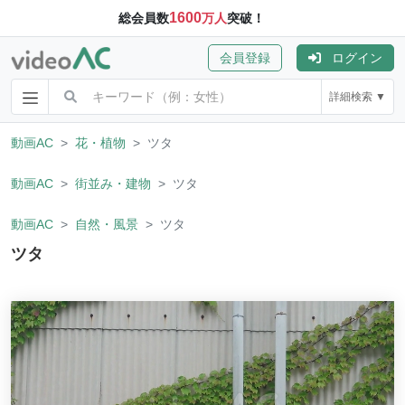
1600
総会員数
万人
突破！
会員登録
ログイン
詳細検索 ▼
動画AC
花・植物
ツタ
動画AC
街並み・建物
ツタ
動画AC
自然・風景
ツタ
ツタ