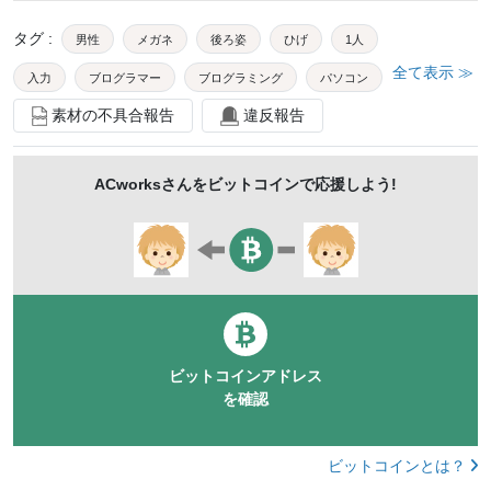
タグ
:
男性
メガネ
後ろ姿
ひげ
1人
全て表示 ≫
入力
ブログラマー
ブログラミング
パソコン
素材の不具合報告
違反報告
室内
設計
屋内
外国人
40代
30代
上半身
等倍
早い
キーボード
モニター
ACworks
さんをビットコインで応援しよう!
システム
仕事
在宅ワーク
ビジネス
観葉植物
ハッキング
programmermac
mdfm387
ビットコインアドレス
を確認
ビットコインとは？