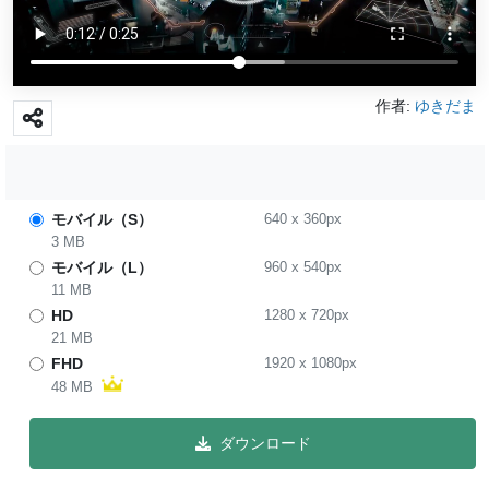
作者:
ゆきだま
モバイル（S）
640
x
360
px
3 MB
モバイル（L）
960
x
540
px
11 MB
HD
1280
x
720
px
21 MB
FHD
1920
x
1080
px
48 MB
ダウンロード