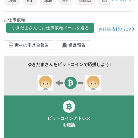
tokyo
日本
japan
渋谷
shibuya
109
タイムラプス
timelapse
アナモフィック
お仕事依頼:
anamorphic
フレア
flare
冷たい
近未来
ゆきだま
さんにお仕事依頼メールを送る
お仕事依頼とは?
未来
2.35:1
シネスコ
シネマスコープ
夜景
hud
ヘッドアップディスプレイ
機械
エフェクト
素材の不具合報告
違反報告
effects
グリッチ
glitch
ゆきだま
さんをビットコインで応援しよう!
ビットコインアドレス
を確認