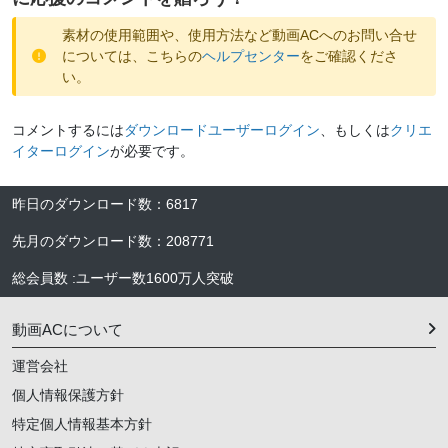
素材の使用範囲や、使用方法など動画ACへのお問い合せ
については、こちらの
ヘルプセンター
をご確認くださ
い。
コメントするには
ダウンロードユーザーログイン
、もしくは
クリエ
イターログイン
が必要です。
昨日のダウンロード数
：
6817
先月のダウンロード数
：
208771
総会員数
:
ユーザー数
1600万人
突破
動画ACについて
運営会社
個人情報保護方針
特定個人情報基本方針