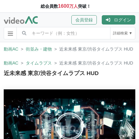
1600
総会員数
万人
突破！
会員登録
ログイン
詳細検索 ▼
動画AC
街並み・建物
近未来感 東京/渋谷タイムラプス HUD
動画AC
タイムラプス
近未来感 東京/渋谷タイムラプス HUD
近未来感 東京/渋谷タイムラプス HUD