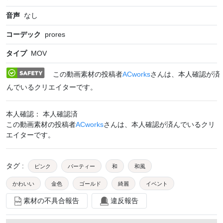
音声
なし
コーデック
prores
タイプ
MOV
この動画素材の投稿者
ACworks
さんは、本人確認が済
んでいるクリエイターです。
本人確認： 本人確認済
この動画素材の投稿者
ACworks
さんは、本人確認が済んでいるクリ
エイターです。
タグ
:
ピンク
パーティー
和
和風
かわいい
金色
ゴールド
綺麗
イベント
素材の不具合報告
違反報告
鮮やか
お祝い
おしゃれ
飛ぶ
めでたい
きれい
キラキラ
ピカピカ
エフェクト
舞う