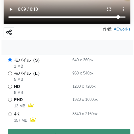
作者:
ACworks
モバイル（S）
640
x
360
px
1 MB
モバイル（L）
960
x
540
px
5 MB
HD
1280
x
720
px
8 MB
FHD
1920
x
1080
px
13 MB
4K
3840
x
2160
px
357 MB