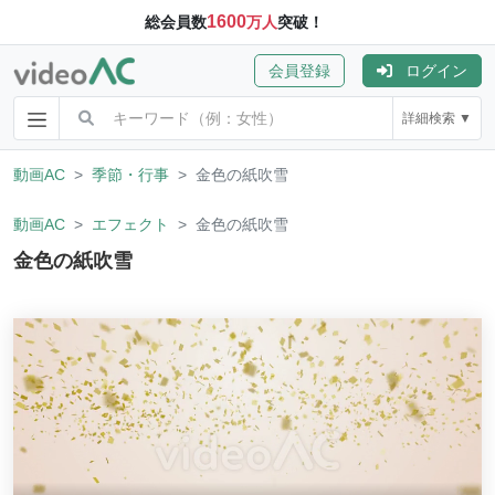
1600
総会員数
万人
突破！
会員登録
ログイン
詳細検索 ▼
動画AC
季節・行事
金色の紙吹雪
動画AC
エフェクト
金色の紙吹雪
金色の紙吹雪