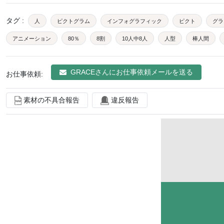
タグ
:
人
ピクトグラム
インフォグラフィック
ピクト
グラ
アニメーション
80％
8割
10人中8人
人型
棒人間
グラフィック
web
図
シルエット
シェイプ
人アイコン
GRACE
さんにお仕事依頼メールを送る
お仕事依頼:
資料
素材の不具合報告
違反報告