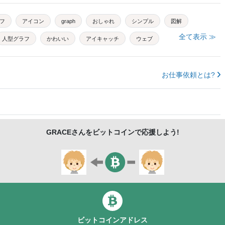
フ
アイコン
graph
おしゃれ
シンプル
図解
全て表示 ≫
人型グラフ
かわいい
アイキャッチ
ウェブ
人ピクト
ビジネス
広告
宣伝
生活
お仕事依頼とは?
GRACE
さんをビットコインで応援しよう!
ビットコインアドレス