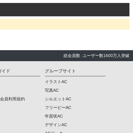
総会員数
:
ユーザー数
1600万人
突破
ガイド
グループサイト
イラストAC
写真AC
ム会員利用規約
シルエットAC
フリービーAC
年賀状AC
デザインAC