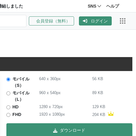
締結しました
SNS
ヘルプ
会員登録（無料）
ログイン
モバイル
640
x
360
px
56 KB
（S）
モバイル
960
x
540
px
89 KB
（L）
HD
1280
x
720
px
129 KB
FHD
1920
x
1080
px
204 KB
ダウンロード