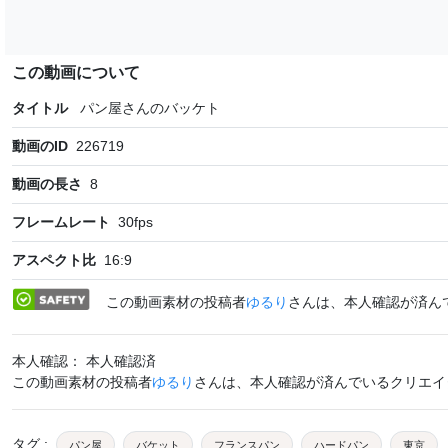
この動画について
タイトル
パン屋さんのバッケト
動画のID
226719
動画の長さ
8
フレームレート
30
fps
アスペクト比
16:9
この動画素材の投稿者
ゆるり
さんは、本人確認が済ん
本人確認： 本人確認済
この動画素材の投稿者
ゆるり
さんは、本人確認が済んでいるクリエイ
タグ
:
パン屋
バケット
フランスパン
ハードパン
東京