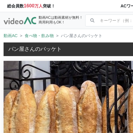
1600
ACワ
総会員数
万人
突破！
動画ACは動画素材が無料！
商用利用もOK！
動画AC
食べ物・飲み物
パン屋さんのバッケト
パン屋さんのバッケト