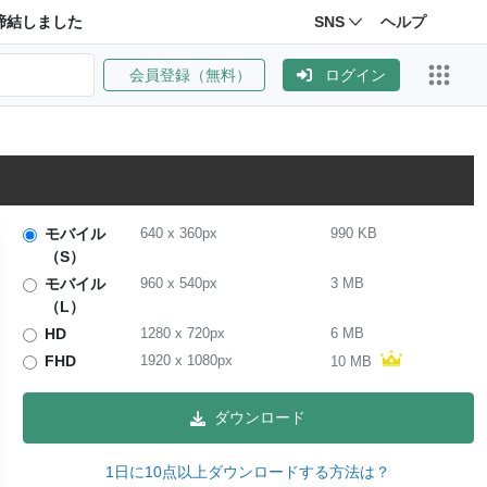
締結しました
SNS
ヘルプ
会員登録（無料）
ログイン
モバイル
640
x
360
px
990 KB
（S）
モバイル
960
x
540
px
3 MB
（L）
HD
1280
x
720
px
6 MB
FHD
1920
x
1080
px
10 MB
ダウンロード
1日に10点以上ダウンロードする方法は？