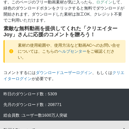
す。このページのフリー動画素材が気に入ったら、
ログイン
して、
緑色のダウンロードボタンをクリックすると無料でダウンロードが
開始されます。ダウンロードした素材は加工OK、クレジット不要
でご利用いただけます。
素敵な無料動画を提供してくれた「
クリエイター
Joy
」さんに応援のコメントを贈ろう！
素材の使用範囲や、使用方法など動画ACへのお問い合せ
については、こちらの
ヘルプセンター
をご確認くださ
い。
コメントするには
ダウンロードユーザーログイン
、もしくは
クリエ
イターログイン
が必要です。
昨日のダウンロード数
：
5309
先月のダウンロード数
：
208771
総会員数
:
ユーザー数
1600万人
突破