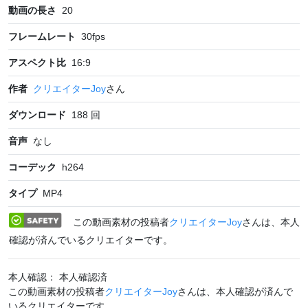
動画の長さ
20
フレームレート
30
fps
アスペクト比
16:9
作者
クリエイターJoy
さん
ダウンロード
188
回
音声
なし
コーデック
h264
タイプ
MP4
この動画素材の投稿者
クリエイターJoy
さんは、本人
確認が済んでいるクリエイターです。
本人確認： 本人確認済
この動画素材の投稿者
クリエイターJoy
さんは、本人確認が済んで
いるクリエイターです。