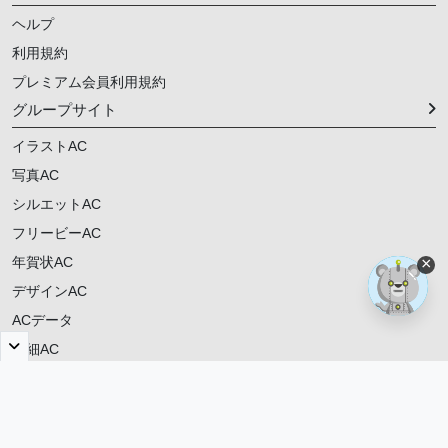
ヘルプ
利用規約
プレミアム会員利用規約
グループサイト
イラストAC
写真AC
シルエットAC
フリービーAC
年賀状AC
×
デザインAC
ACデータ
明細AC
ご意見・ご要望
© 2021-
2026
動画AC