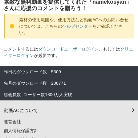
素敵な無料動画を提供してくれた「
namekosyan
」
さんに応援のコメントを贈ろう！
素材の使用範囲や、使用方法など動画ACへのお問い合せ
については、こちらの
ヘルプセンター
をご確認くださ
い。
コメントするには
ダウンロードユーザーログイン
、もしくは
クリエ
イターログイン
が必要です。
昨日のダウンロード数
：
5309
先月のダウンロード数
：
208771
総会員数
:
ユーザー数
1600万人
突破
動画ACについて
運営会社
個人情報保護方針