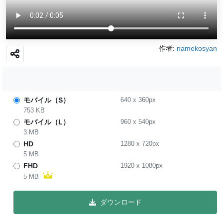
作者:
namekosyan
モバイル（S）
640
x
360
px
753 KB
モバイル（L）
960
x
540
px
3 MB
HD
1280
x
720
px
5 MB
FHD
1920
x
1080
px
5 MB
ダウンロード