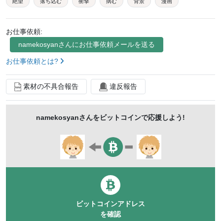
絶望
落ち込む
衝撃
病む
背景
漫画
線
落ちる
落下
水色
お仕事依頼:
namekosyan
さんにお仕事依頼メールを送る
お仕事依頼とは?
素材の不具合報告
違反報告
namekosyan
さんをビットコインで応援しよう!
ビットコインアドレス
を確認