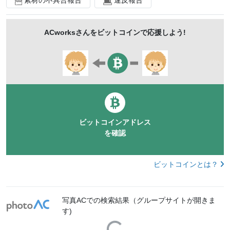
浜辺
昼
波打ち際
ランドマーク
アメリカ
観光客
ブリッジ
サンフランシスコ
ACworks
さんをビットコインで応援しよう!
ゴールデンゲートブリッジ
フィックス
sanfranciscomac
ビットコインアドレス
を確認
ビットコインとは？
写真ACでの検索結果（グループサイトが開きま
す)