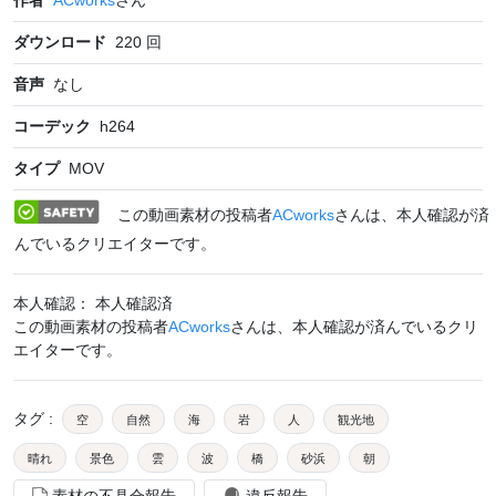
ダウンロード
220
回
音声
なし
コーデック
h264
タイプ
MOV
この動画素材の投稿者
ACworks
さんは、本人確認が済
んでいるクリエイターです。
本人確認： 本人確認済
この動画素材の投稿者
ACworks
さんは、本人確認が済んでいるクリ
エイターです。
タグ
:
空
自然
海
岩
人
観光地
晴れ
景色
雲
波
橋
砂浜
朝
素材の不具合報告
違反報告