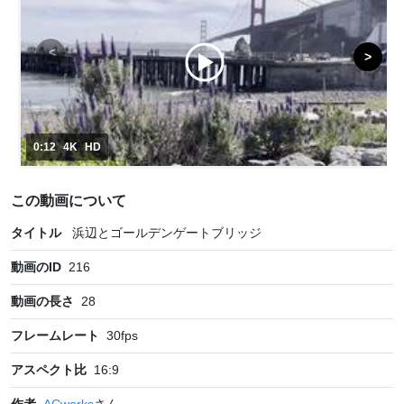
0:12
4K
HD
この動画について
タイトル
浜辺とゴールデンゲートブリッジ
動画のID
216
動画の長さ
28
フレームレート
30
fps
アスペクト比
16:9
作者
ACworks
さん