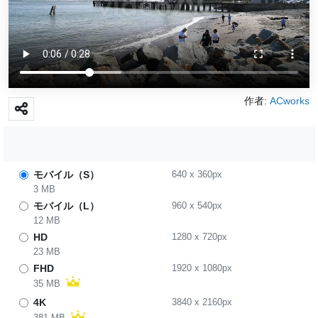
作者:
ACworks
モバイル（S）
640
x
360
px
3 MB
モバイル（L）
960
x
540
px
12 MB
HD
1280
x
720
px
23 MB
FHD
1920
x
1080
px
35 MB
4K
3840
x
2160
px
381 MB