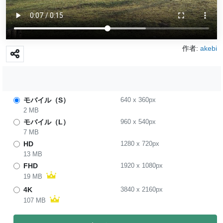
作者:
akebi
モバイル（S）
640
x
360
px
2 MB
モバイル（L）
960
x
540
px
7 MB
HD
1280
x
720
px
13 MB
FHD
1920
x
1080
px
19 MB
4K
3840
x
2160
px
107 MB