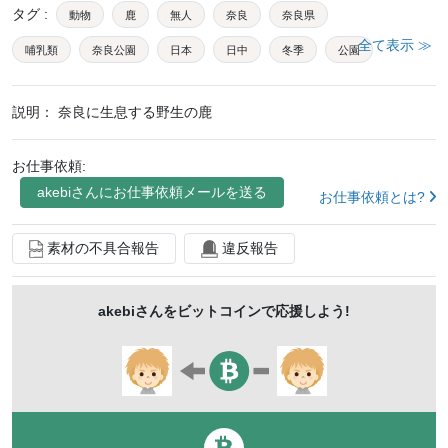
タグ
:
動物
鹿
無人
奈良
奈良県
全て表示 ≫
哺乳類
奈良公園
日本
日中
冬季
公園
野生動物
草食動物
生物観察
生き物
説明：
奈良に生息する野生の鹿
鹿せんべい
かわいい
ニホンジカ
シカ
天然記念物
ほ乳類
癒し
風景
晴れ
お仕事依頼:
自然
akebi
さんにお仕事依頼メールを送る
屋外
観光地
旅行
奈良市
近畿
お仕事依頼とは?
関西
野生
観光
大自然
保護対象
素材の不具合報告
違反報告
ジビエ
名所
陸上動物
生物
akebi
さんをビットコインで応援しよう!