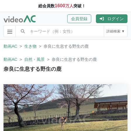
1600
総会員数
万人
突破！
会員登録
ログイン
詳細検索 ▼
動画AC
生き物
奈良に生息する野生の鹿
動画AC
自然・風景
奈良に生息する野生の鹿
奈良に生息する野生の鹿