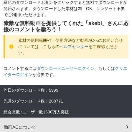
緑色のダウンロードボタンをクリックすると無料でダウンロードが
開始されます。ダウンロードした素材は加工OK、クレジット不要
でご利用いただけます。
素敵な無料動画を提供してくれた「
akebi
」さんに応
援のコメントを贈ろう！
素材の使用範囲や、使用方法など動画ACへのお問い合せ
については、こちらの
ヘルプセンター
をご確認くださ
い。
コメントするには
ダウンロードユーザーログイン
、もしくは
クリエ
イターログイン
が必要です。
昨日のダウンロード数
：
5999
先月のダウンロード数
：
208771
総会員数
:
ユーザー数
1600万人
突破
動画ACについて