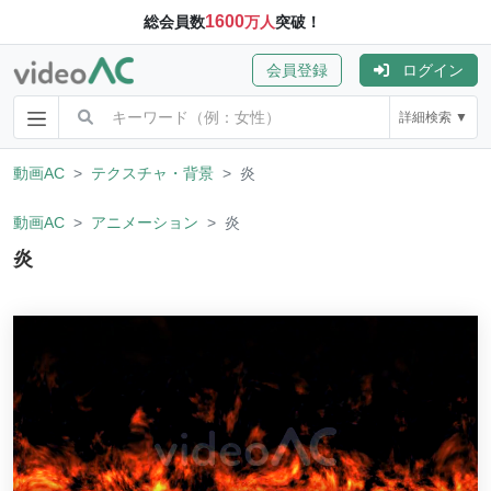
1600
総会員数
万人
突破！
会員登録
ログイン
詳細検索 ▼
動画AC
テクスチャ・背景
炎
動画AC
アニメーション
炎
炎