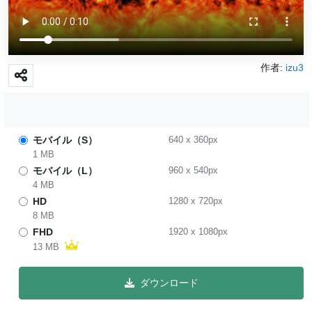
作者:
izu3
モバイル（S）
640
x
360
px
1 MB
モバイル（L）
960
x
540
px
4 MB
HD
1280
x
720
px
8 MB
FHD
1920
x
1080
px
13 MB
ダウンロード