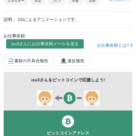
エネルギー
火災
フレア
火事
災害
消防
地獄
山火事
燃え上がる
メラメラ
説明：
CGによるアニメーションです。
高温
背景
素材
天災
火流
高熱
灼熱
炙る
焚き火
震災
防火
火加減
お仕事依頼:
背景素材
izu3
さんにお仕事依頼メールを送る
イメージ背景
cg
アニメーション
お仕事依頼とは?
火事場
素材の不具合報告
違反報告
izu3
さんをビットコインで応援しよう!
ビットコインアドレス