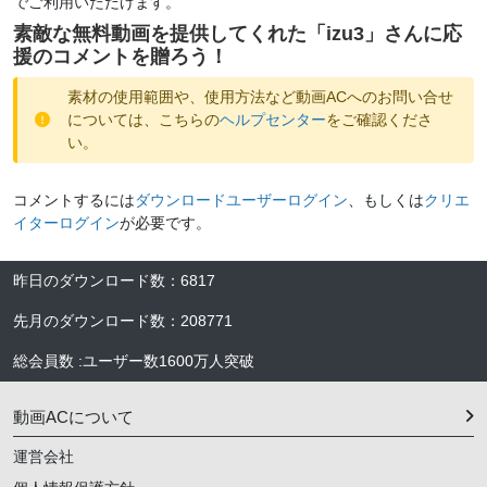
でご利用いただけます。
素敵な無料動画を提供してくれた「
izu3
」さんに応
援のコメントを贈ろう！
素材の使用範囲や、使用方法など動画ACへのお問い合せ
については、こちらの
ヘルプセンター
をご確認くださ
い。
コメントするには
ダウンロードユーザーログイン
、もしくは
クリエ
イターログイン
が必要です。
昨日のダウンロード数
：
6817
先月のダウンロード数
：
208771
総会員数
:
ユーザー数
1600万人
突破
動画ACについて
運営会社