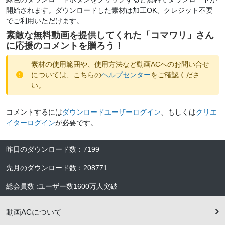
開始されます。ダウンロードした素材は加工OK、クレジット不要
でご利用いただけます。
素敵な無料動画を提供してくれた「
コマワリ
」さん
に応援のコメントを贈ろう！
素材の使用範囲や、使用方法など動画ACへのお問い合せ
については、こちらの
ヘルプセンター
をご確認くださ
い。
コメントするには
ダウンロードユーザーログイン
、もしくは
クリエ
イターログイン
が必要です。
昨日のダウンロード数
：
7199
先月のダウンロード数
：
208771
総会員数
:
ユーザー数
1600万人
突破
動画ACについて