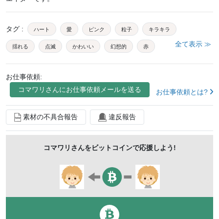
タグ
:
ハート
愛
ピンク
粒子
キラキラ
全て表示 ≫
揺れる
点滅
かわいい
幻想的
赤
タイトル
背景
ラメ
光
クリスマス
春
お仕事依頼:
3d
cg
デジタル
ボケ
玉ボケ
球
コマワリ
さんにお仕事依頼メールを送る
お仕事依頼とは?
星
水
バブル
空間
お祝い
休日
都会
結婚
結婚式
輝き
エフェクト
白
素材の不具合報告
違反報告
コマワリ
さんをビットコインで応援しよう!