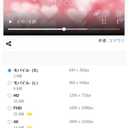
作者:
コマワリ
モバイル（S）
640
x
360
px
2 MB
モバイル（L）
960
x
540
px
9 MB
HD
1280
x
720
px
16 MB
FHD
1920
x
1080
px
25 MB
4K
3840
x
2160
px
14 MB