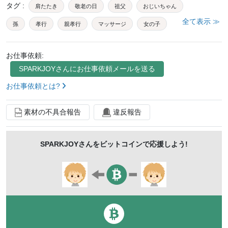
タグ
:
肩たたき
敬老の日
祖父
おじいちゃん
全て表示 ≫
孫
孝行
親孝行
マッサージ
女の子
敬老
老人
お年寄り
長寿
高齢者
お仕事依頼:
敬老会
祝
感謝
お礼
還暦
米寿
SPARKJOY
さんにお仕事依頼メールを送る
白寿
プレゼント
労い
ループ
ループ対応
お仕事依頼とは?
古希
喜寿
傘寿
卒寿
百寿
素材の不具合報告
違反報告
SPARKJOY
さんをビットコインで応援しよう!