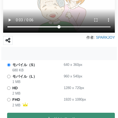
作者:
SPARKJOY
モバイル（S）
640
x
360
px
680 KB
モバイル（L）
960
x
540
px
1 MB
HD
1280
x
720
px
2 MB
FHD
1920
x
1080
px
2 MB