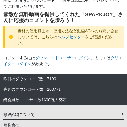
開始されます。ダウンロードした素材は加工OK、クレジット不要
でご利用いただけます。
素敵な無料動画を提供してくれた「
SPARKJOY
」さ
んに応援のコメントを贈ろう！
素材の使用範囲や、使用方法など動画ACへのお問い合せ
については、こちらの
ヘルプセンター
をご確認くださ
い。
コメントするには
ダウンロードユーザーログイン
、もしくは
クリエ
イターログイン
が必要です。
昨日のダウンロード数
：
7199
先月のダウンロード数
：
208771
総会員数
:
ユーザー数
1600万人
突破
動画ACについて
運営会社