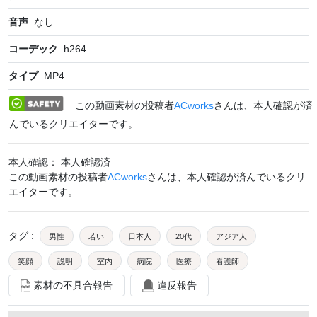
音声
なし
コーデック
h264
タイプ
MP4
この動画素材の投稿者
ACworks
さんは、本人確認が済
んでいるクリエイターです。
本人確認： 本人確認済
この動画素材の投稿者
ACworks
さんは、本人確認が済んでいるクリ
エイターです。
タグ
:
男性
若い
日本人
20代
アジア人
笑顔
説明
室内
病院
医療
看護師
素材の不具合報告
違反報告
聴診器
医師
話す
介護
院内
医療施設
医療従事者
病院内
mdjm057
nursemac