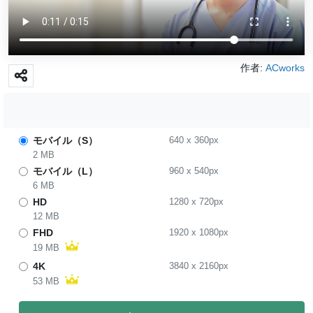
作者:
ACworks
モバイル（S）
640
x
360
px
2 MB
モバイル（L）
960
x
540
px
6 MB
HD
1280
x
720
px
12 MB
FHD
1920
x
1080
px
19 MB
4K
3840
x
2160
px
53 MB