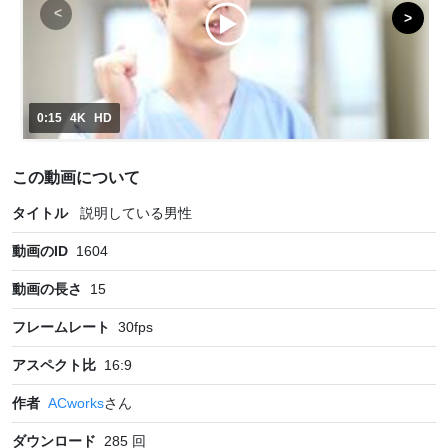
0:15
4K
HD
この動画について
タイトル
説明している男性
動画のID
1604
動画の長さ
15
フレームレート
30
fps
アスペクト比
16:9
作者
ACworks
さん
ダウンロード
285
回