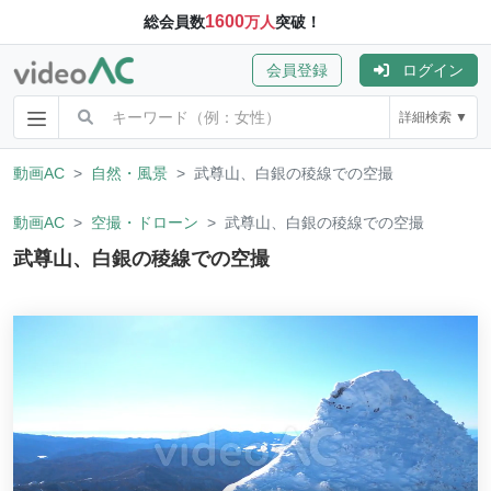
1600
総会員数
万人
突破！
会員登録
ログイン
詳細検索 ▼
動画AC
自然・風景
武尊山、白銀の稜線での空撮
動画AC
空撮・ドローン
武尊山、白銀の稜線での空撮
武尊山、白銀の稜線での空撮