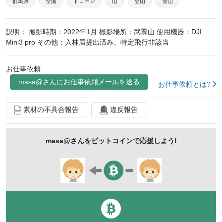
群馬県
空撮
ドローン
山
登山
雪山
冬山
冬
稜線
自然
風景
１月
説明：
撮影時期：2022年1月 撮影場所：武尊山 使用機器：DJI
川場村
片品村
みなかみ町
Mini3 pro その他：入林届提出済み、特定飛行非該当
お仕事依頼:
masa@
さんにお仕事依頼メールを送る
お仕事依頼とは?
素材の不具合報告
違反報告
masa@
さんをビットコインで応援しよう!