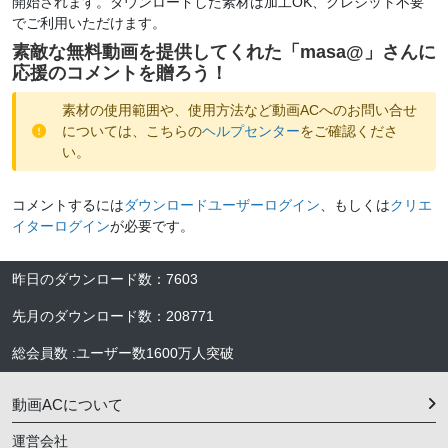
開始されます。ダウンロードした素材は加工OK、クレジット不要
でご利用いただけます。
素敵な無料動画を提供してくれた「
masa@
」さんに
応援のコメントを贈ろう！
素材の使用範囲や、使用方法など動画ACへのお問い合せ
については、こちらの
ヘルプセンター
をご確認くださ
い。
コメントするには
ダウンロードユーザーログイン
、もしくは
クリエ
イターログイン
が必要です。
昨日のダウンロード数
：
7603
先月のダウンロード数
：
208771
総会員数
:
ユーザー数
1600万人
突破
動画ACについて
運営会社