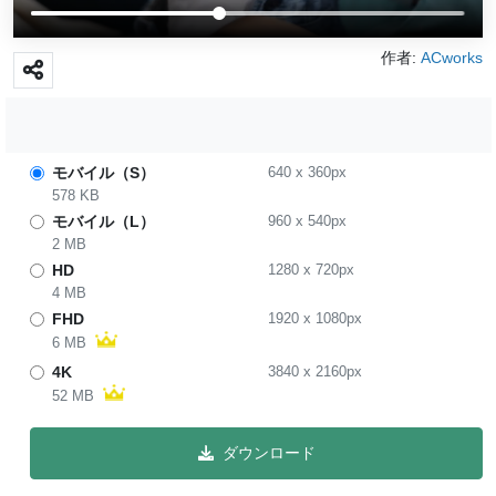
作者:
ACworks
モバイル（S）
640
x
360
px
578 KB
モバイル（L）
960
x
540
px
2 MB
HD
1280
x
720
px
4 MB
FHD
1920
x
1080
px
6 MB
4K
3840
x
2160
px
52 MB
ダウンロード