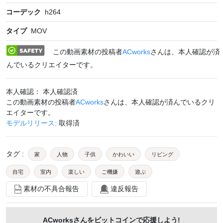
コーデック
h264
タイプ
MOV
この動画素材の投稿者
ACworks
さんは、本人確認が済
んでいるクリエイターです。
本人確認： 本人確認済
この動画素材の投稿者
ACworks
さんは、本人確認が済んでいるクリ
エイターです。
モデルリリース:
取得済
タグ
:
家
人物
子供
かわいい
リビング
自宅
室内
楽しい
ご機嫌
遊ぶ
素材の不具合報告
違反報告
赤ちゃん
ベビー
育児
子育て
椅子
ゆらゆら
乳児
窓際
外国人
カメラ目線
ACworks
さんをビットコインで応援しよう!