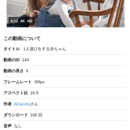
0:12
4K
HD
この動画について
タイトル
1人遊びをする赤ちゃん
動画のID
144
動画の長さ
5
フレームレート
30
fps
アスペクト比
16:9
作者
ACworks
さん
ダウンロード
166
回
音声
なし