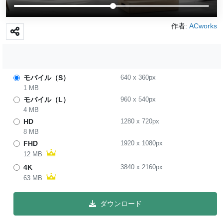
作者:
ACworks
モバイル（S）
640
x
360
px
1 MB
モバイル（L）
960
x
540
px
4 MB
HD
1280
x
720
px
8 MB
FHD
1920
x
1080
px
12 MB
4K
3840
x
2160
px
63 MB
ダウンロード