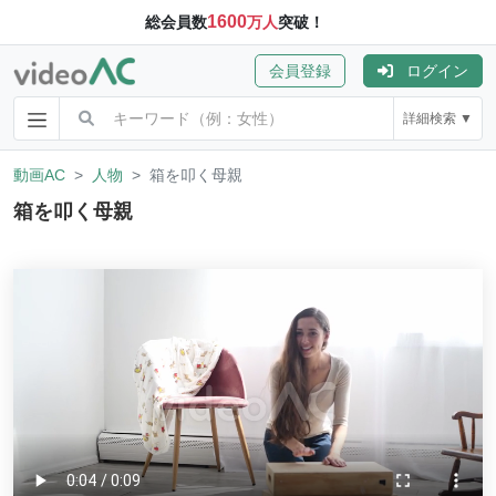
1600
総会員数
万人
突破！
会員登録
ログイン
詳細検索 ▼
動画AC
人物
箱を叩く母親
箱を叩く母親