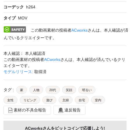
コーデック
h264
タイプ
MOV
この動画素材の投稿者
ACworks
さんは、本人確認が済
んでいるクリエイターです。
本人確認： 本人確認済
この動画素材の投稿者
ACworks
さんは、本人確認が済んでいるクリ
エイターです。
モデルリリース:
取得済
タグ
:
家
人物
20代
笑顔
明るい
女性
リビング
遊び
主婦
自宅
室内
素材の不具合報告
違反報告
楽しい
座る
ママ
育児
子育て
母親
箱
母
窓際
外国人
リズム
叩く
ACworks
さんをビットコインで応援しよう!