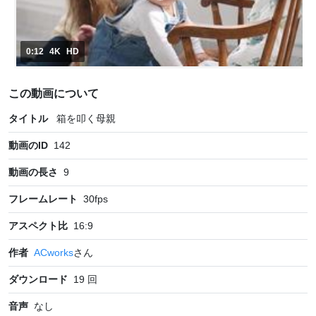
0:12
4K
HD
この動画について
タイトル
箱を叩く母親
動画のID
142
動画の長さ
9
フレームレート
30
fps
アスペクト比
16:9
作者
ACworks
さん
ダウンロード
19
回
音声
なし