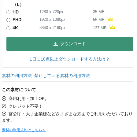
（L）
HD
1280
x
720
px
35 MB
FHD
1920
x
1080
px
55 MB
4K
3840
x
2160
px
137 MB
ダウンロード
1日に10点以上ダウンロードする方法は？
素材の利用方法
禁止している素材の利用方法
この素材について
商用利用・加工OK。
クレジット不要！
官公庁・大手企業様などさまざまな方面でご利用いただいており
ます。
素材の利用規約はこちら＞