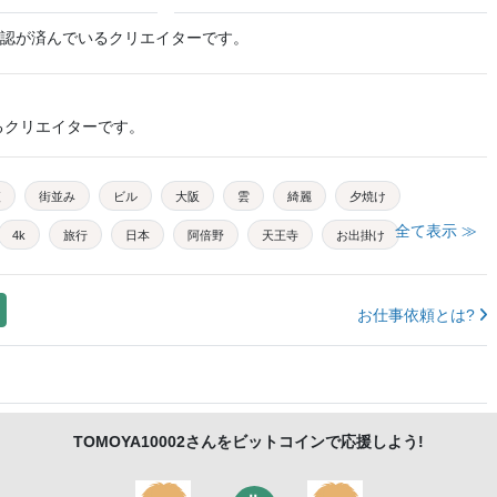
認が済んでいるクリエイターです。
るクリエイターです。
夜
街並み
ビル
大阪
雲
綺麗
夕焼け
全て表示 ≫
4k
旅行
日本
阿倍野
天王寺
お出掛け
お仕事依頼とは?
TOMOYA10002
さんをビットコインで応援しよう!