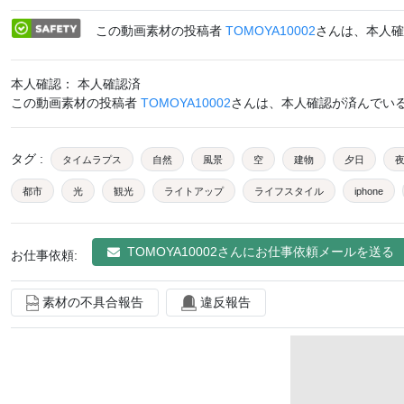
この動画素材の投稿者
TOMOYA10002
さんは、本人確
本人確認： 本人確認済
この動画素材の投稿者
TOMOYA10002
さんは、本人確認が済んでい
タグ
:
タイムラプス
自然
風景
空
建物
夕日
都市
光
観光
ライトアップ
ライフスタイル
iphone
デート
オシャレ
散策
散歩
エモい
TOMOYA10002
さんにお仕事依頼メールを送る
お仕事依頼:
素材の不具合報告
違反報告