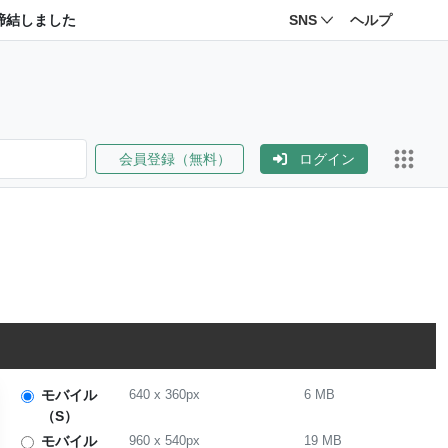
締結しました
SNS
ヘルプ
会員登録（無料）
ログイン
モバイル
640
x
360
px
6 MB
（S）
モバイル
960
x
540
px
19 MB