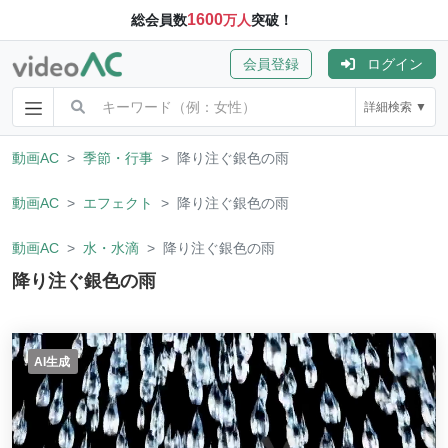
1600
総会員数
万人
突破！
会員登録
ログイン
詳細検索 ▼
動画AC
季節・行事
降り注ぐ銀色の雨
動画AC
エフェクト
降り注ぐ銀色の雨
動画AC
水・水滴
降り注ぐ銀色の雨
降り注ぐ銀色の雨
AI生成