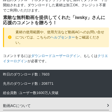
開始されます。ダウンロードした素材は加工OK、クレジット不要
でご利用いただけます。
素敵な無料動画を提供してくれた「
iwsky
」さんに
応援のコメントを贈ろう！
素材の使用範囲や、使用方法など動画ACへのお問い合せ
については、こちらの
ヘルプセンター
をご確認くださ
い。
コメントするには
ダウンロードユーザーログイン
、もしくは
クリエ
イターログイン
が必要です。
昨日のダウンロード数
：
7603
先月のダウンロード数
：
208771
総会員数
:
ユーザー数
1600万人
突破
動画ACについて