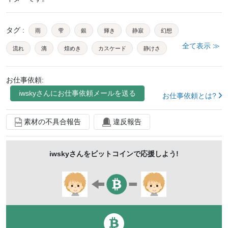
タグ
:
雨
雫
銀
輝き
静寂
幻想
全て表示 ≫
流れ
滴
煌めき
カスケード
静けさ
波紋
落下
風
透明
優雅
水
お仕事依頼:
軽やか
雨音
柔らかさ
光
浮遊
調和
iwsky
さんにお仕事依頼メールを送る
お仕事依頼とは?
旋律
ゆらぎ
降り注ぐ
夢
儚い
流麗
繊細
雨粒
静か
しっとり
響き
虹
素材の不具合報告
違反報告
広がり
舞
浸透
透明感
夜
詩的
iwsky
さんをビットコインで応援しよう!
心地よい
自然
瞑想
神秘
ai生成ツール使用素材