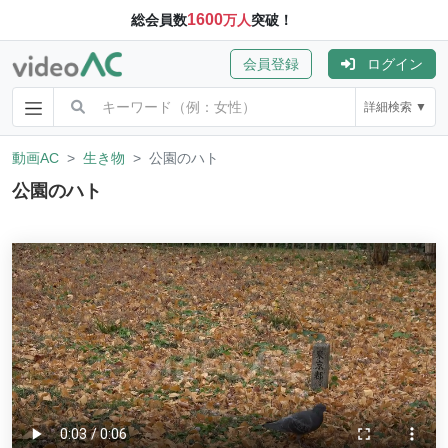
1600
総会員数
万人
突破！
会員登録
ログイン
詳細検索 ▼
動画AC
生き物
公園のハト
公園のハト