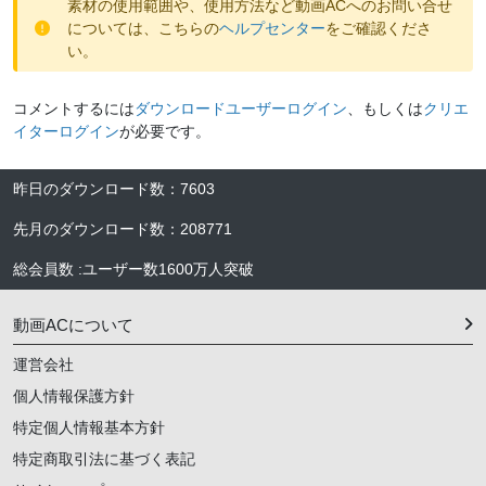
素材の使用範囲や、使用方法など動画ACへのお問い合せ
については、こちらの
ヘルプセンター
をご確認くださ
い。
コメントするには
ダウンロードユーザーログイン
、もしくは
クリエ
イターログイン
が必要です。
昨日のダウンロード数
：
7603
先月のダウンロード数
：
208771
総会員数
:
ユーザー数
1600万人
突破
動画ACについて
運営会社
個人情報保護方針
特定個人情報基本方針
特定商取引法に基づく表記