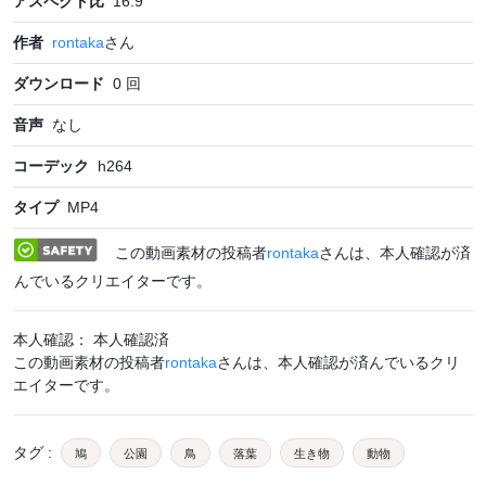
アスペクト比
16:9
作者
rontaka
さん
ダウンロード
0
回
音声
なし
コーデック
h264
タイプ
MP4
この動画素材の投稿者
rontaka
さんは、本人確認が済
んでいるクリエイターです。
本人確認： 本人確認済
この動画素材の投稿者
rontaka
さんは、本人確認が済んでいるクリ
エイターです。
タグ
:
鳩
公園
鳥
落葉
生き物
動物