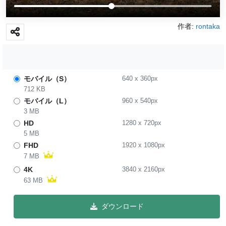
作者:
rontaka
モバイル（S）
640
x
360
px
712 KB
モバイル（L）
960
x
540
px
3 MB
HD
1280
x
720
px
5 MB
FHD
1920
x
1080
px
7 MB
4K
3840
x
2160
px
63 MB
ダウンロード