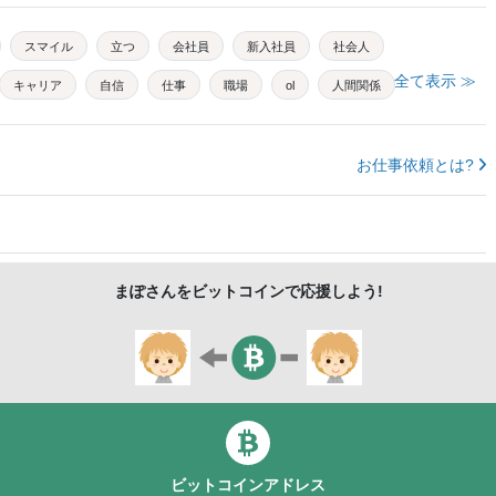
スマイル
立つ
会社員
新入社員
社会人
全て表示 ≫
キャリア
自信
仕事
職場
ol
人間関係
ン
働く
フレンドリー
30代
コミュニケーション
意欲
前向き
挑戦
ポジティブ
目標達成
お仕事依頼とは?
元気
まぽ
さんをビットコインで応援しよう!
ビットコインアドレス