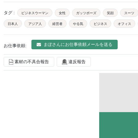
タグ
:
ビジネスウーマン
女性
ガッツポーズ
笑顔
スーツ
日本人
アジア人
経営者
やる気
ビジネス
オフィス
モチベーション
上司
積極的
活力
成功
キャリアウーマ
まぽ
さんにお仕事依頼メールを送る
お仕事依頼:
同僚
チームワーク
楽しい
コピースペース
エネルギー
志
活動的
意気込み
成果
努力
励ます
素材の不具合報告
違反報告