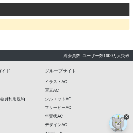
総会員数
:
ユーザー数
1600万人
突破
ガイド
グループサイト
イラストAC
写真AC
ム会員利用規約
シルエットAC
フリービーAC
×
年賀状AC
デザインAC