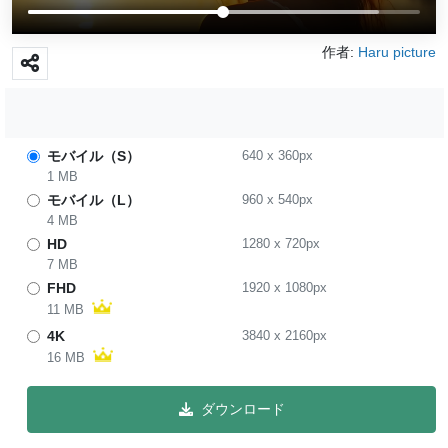
作者:
Haru picture
モバイル（S）
640
x
360
px
1 MB
モバイル（L）
960
x
540
px
4 MB
HD
1280
x
720
px
7 MB
FHD
1920
x
1080
px
11 MB
4K
3840
x
2160
px
16 MB
ダウンロード