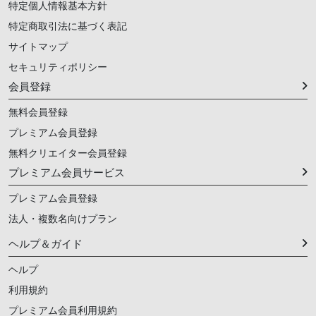
特定個人情報基本方針
特定商取引法に基づく表記
サイトマップ
セキュリティポリシー
会員登録
無料会員登録
プレミアム会員登録
無料クリエイター会員登録
プレミアム会員サービス
プレミアム会員登録
法人・複数名向けプラン
ヘルプ＆ガイド
ヘルプ
利用規約
プレミアム会員利用規約