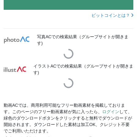
ビットコインとは？
写真ACでの検索結果（グループサイトが開きま
す)
Loading...
イラストACでの検索結果（グループサイトが開きま
す)
Loading...
動画ACでは、商用利用可能なフリー動画素材を掲載しておりま
す。このページのフリー動画素材が気に入ったら、
ログイン
して、
緑色のダウンロードボタンをクリックすると無料でダウンロードが
開始されます。ダウンロードした素材は加工OK、クレジット不要
でご利用いただけます。