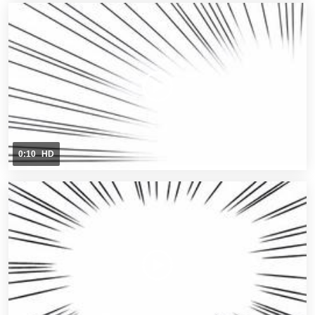
0:10
HD