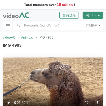
16
Total members over
million
！
会員登録
Login
詳細検索 ▼
videoAC
Animals
IMG 4983
IMG 4983