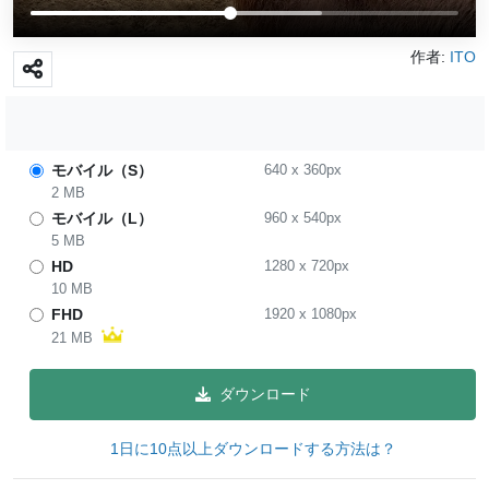
作者:
ITO
モバイル（S）
640
x
360
px
2 MB
モバイル（L）
960
x
540
px
5 MB
HD
1280
x
720
px
10 MB
FHD
1920
x
1080
px
21 MB
ダウンロード
1日に10点以上ダウンロードする方法は？