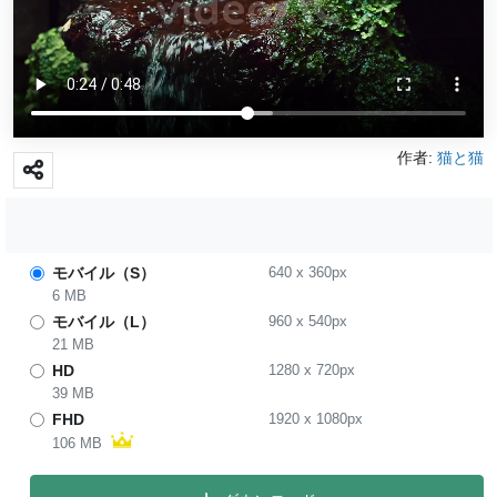
作者:
猫と猫
モバイル（S）
640
x
360
px
6 MB
モバイル（L）
960
x
540
px
21 MB
HD
1280
x
720
px
39 MB
FHD
1920
x
1080
px
106 MB