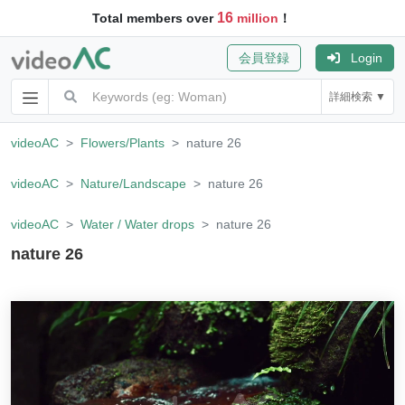
16
Total members over
million
！
会員登録
Login
詳細検索 ▼
videoAC
Flowers/Plants
nature 26
videoAC
Nature/Landscape
nature 26
videoAC
Water / Water drops
nature 26
nature 26