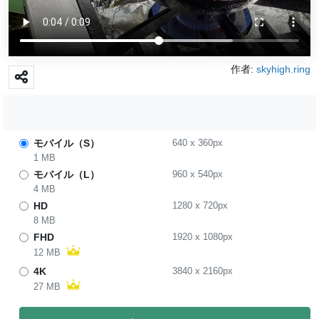
作者:
skyhigh.ring
モバイル（S）
640
x
360
px
1 MB
モバイル（L）
960
x
540
px
4 MB
HD
1280
x
720
px
8 MB
FHD
1920
x
1080
px
12 MB
4K
3840
x
2160
px
27 MB