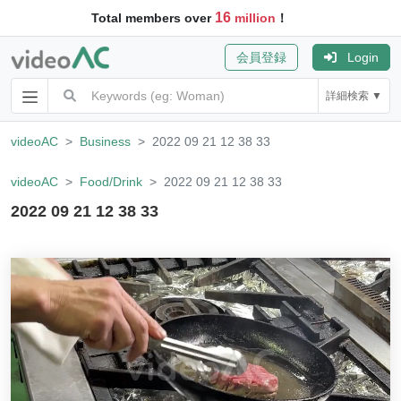
16
Total members over
million
！
会員登録
Login
詳細検索 ▼
videoAC
Business
2022 09 21 12 38 33
videoAC
Food/Drink
2022 09 21 12 38 33
2022 09 21 12 38 33