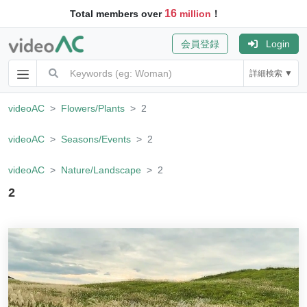
16
Total members over
million
！
会員登録
Login
詳細検索 ▼
videoAC
Flowers/Plants
2
videoAC
Seasons/Events
2
videoAC
Nature/Landscape
2
2