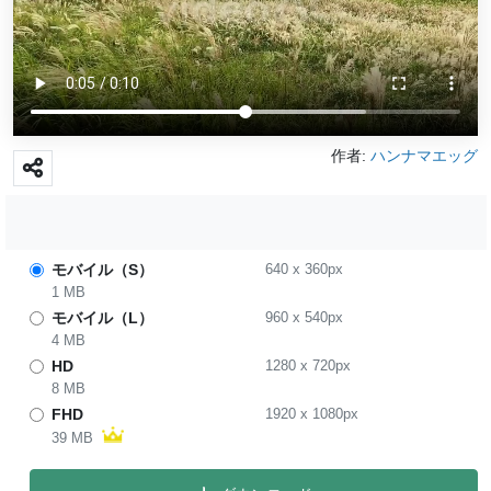
作者:
ハンナマエッグ
モバイル（S）
640
x
360
px
1 MB
モバイル（L）
960
x
540
px
4 MB
HD
1280
x
720
px
8 MB
FHD
1920
x
1080
px
39 MB