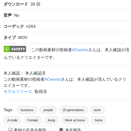
ダウンロード
39
回
音声
No
コーデック
h264
タイプ
MOV
この動画素材の投稿者
ACworks
さんは、本人確認が済
んでいるクリエイターです。
本人確認： 本人確認済
この動画素材の投稿者
ACworks
さんは、本人確認が済んでいるクリ
エイターです。
モデルリリース:
取得済
Tags
:
business
people
20 generations
work
A smile
Female
living
Work at home
home
素材の不具合報告
違反報告
indoor
computer
sit
Foreigner
Islam