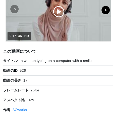
0:17
4K
HD
この動画について
タイトル
a woman typing on a computer with a smile
動画のID
526
動画の長さ
17
フレームレート
25
fps
アスペクト比
16:9
作者
ACworks