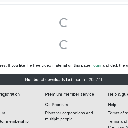
Loading...
Loading...
es. If you like the free video material on this page,
login
and click the 
Number of downloads last month
：
208771
gistration
Premium member service
Help & gui
Go Premium
Help
ium
Plans for corporations and
Terms of s
multiple people
ator membership
Terms and 
on
Premium 