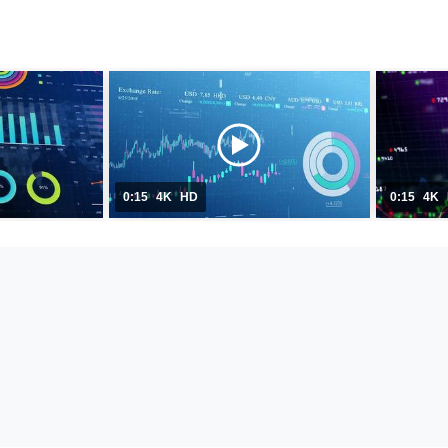
0:15
4K
HD
0:15
4K