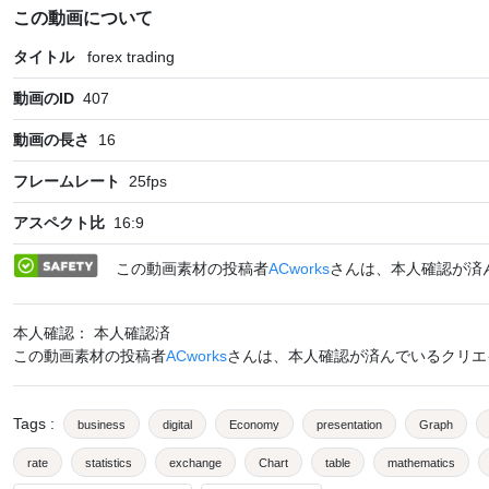
この動画について
タイトル
forex trading
動画のID
407
動画の長さ
16
フレームレート
25
fps
アスペクト比
16:9
この動画素材の投稿者
ACworks
さんは、本人確認が済
本人確認： 本人確認済
この動画素材の投稿者
ACworks
さんは、本人確認が済んでいるクリエ
Tags
:
business
digital
Economy
presentation
Graph
rate
statistics
exchange
Chart
table
mathematics