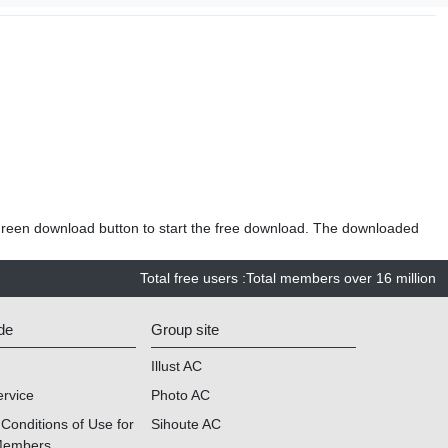
green download button to start the free download. The downloaded
Total free users
:
Total members over
16 million
de
Group site
Illust AC
ervice
Photo AC
Conditions of Use for
Sihoute AC
Members