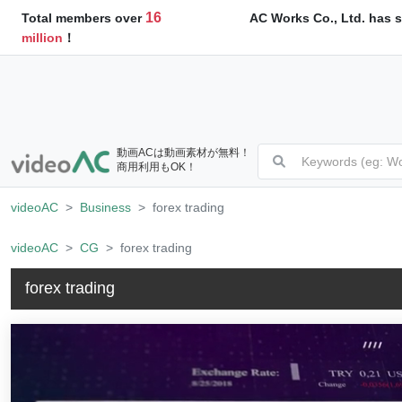
16
AC Works Co., Ltd. has s
Total members over
million
！
動画ACは動画素材が無料！
商用利用もOK！
videoAC
Business
forex trading
videoAC
CG
forex trading
forex trading