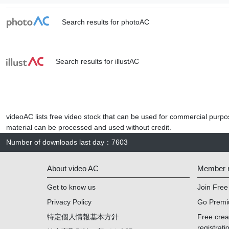
Search results for photoAC
Search results for illustAC
videoAC lists free video stock that can be used for commercial purpos
material can be processed and used without credit.
Number of downloads last day
：
7603
About video AC
Member re
Get to know us
Join Free
Privacy Policy
Go Prem
特定個人情報基本方針
Free cre
registrati