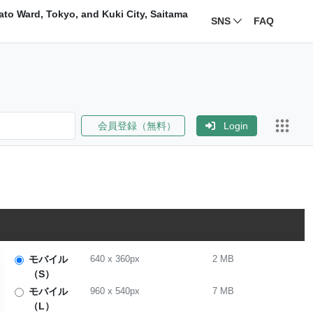
ato Ward, Tokyo, and Kuki City, Saitama
SNS
FAQ
会員登録（無料）
Login
モバイル
640
x
360
px
2 MB
（S）
モバイル
960
x
540
px
7 MB
（L）