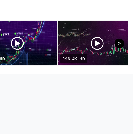
HD
0:16
4K
HD