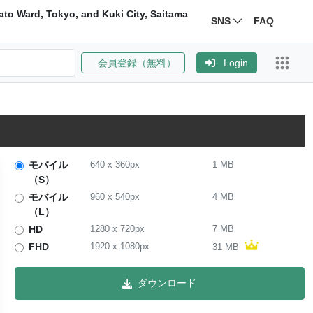
ato Ward, Tokyo, and Kuki City, Saitama
SNS
FAQ
会員登録（無料）
Login
モバイル
640
x
360
px
1 MB
（S）
モバイル
960
x
540
px
4 MB
（L）
HD
1280
x
720
px
7 MB
FHD
1920
x
1080
px
31 MB
ダウンロード