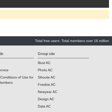
Total free users
:
Total members over
16 million
de
Group site
Illust AC
ervice
Photo AC
Conditions of Use for
Sihoute AC
Members
Freebie AC
Newyear AC
Design AC
Data AC