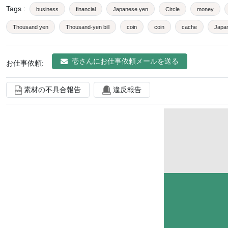
Tags
:
business
financial
Japanese yen
Circle
money
Thousand yen
Thousand-yen bill
coin
coin
cache
Japa
Ten-yen coin
Five hundred yen jade
currency
One hundred yen coi
壱
さんにお仕事依頼メールを送る
お仕事依頼:
素材の不具合報告
違反報告