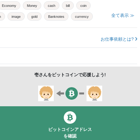
Economy
Money
cash
bill
coin
全て表示 ≫
n
image
gold
Banknotes
currency
n
Noguchi
One hundred yen
Ten yen
お仕事依頼とは?
壱
さんをビットコインで応援しよう!
ビットコインアドレス
を確認