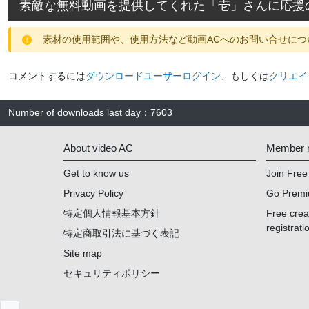
素敵な無料動画を提供してくれた「
壱
」さんに応援
素材の使用範囲や、使用方法など動画ACへのお問い合せにつ
コメントするには
ダウンロードユーザーログイン
、もしくは
クリエイ
Number of downloads last day
：
7603
About video AC
Member re
Get to know us
Join Free
Privacy Policy
Go Prem
特定個人情報基本方針
Free cre
registrati
特定商取引法に基づく表記
Site map
セキュリティポリシー