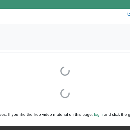
Loading...
Loading...
es. If you like the free video material on this page,
login
and click the 